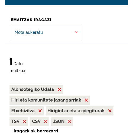
EMAITZAK IRAGAZI
Mota aukeratu
1
Datu
multzoa
Alonsotegiko Udala
Hiri eta komunitate jasangarriak
Etxebizitza
Hirigintza eta azpiegiturak
TSV
CSV
JSON
Iragazkiak berrezarri