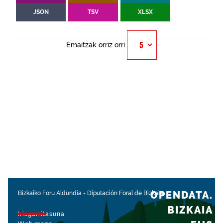
JSON
TSV
XLSX
Emaitzak orriz orri
OPENDATA.
Bizkaiko Foru Aldundia
-
Diputación Foral de Bizkaia
BIZKAIA
Irisgarritasuna