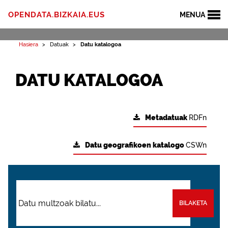
OPENDATA.BIZKAIA.EUS
MENUA
Hasiera
Datuak
Datu katalogoa
DATU KATALOGOA
Metadatuak
RDFn
Datu geografikoen katalogo
CSWn
BILAKETA