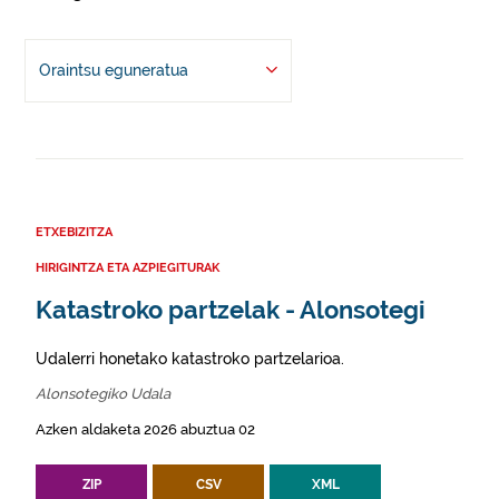
Oraintsu eguneratua
ETXEBIZITZA
HIRIGINTZA ETA AZPIEGITURAK
Katastroko partzelak - Alonsotegi
Udalerri honetako katastroko partzelarioa.
Alonsotegiko Udala
Azken aldaketa 2026 abuztua 02
ZIP
CSV
XML