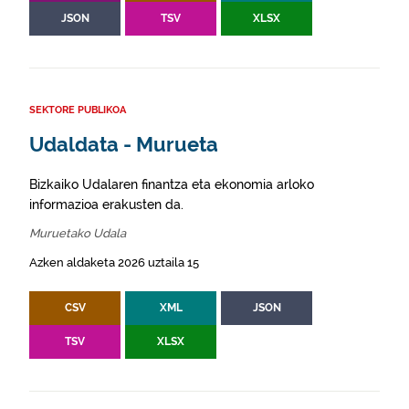
JSON
TSV
XLSX
SEKTORE PUBLIKOA
Udaldata - Murueta
Bizkaiko Udalaren finantza eta ekonomia arloko
informazioa erakusten da.
Muruetako Udala
Azken aldaketa 2026 uztaila 15
CSV
XML
JSON
TSV
XLSX