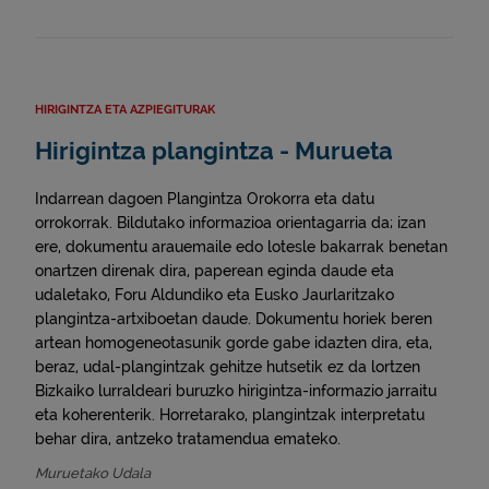
HIRIGINTZA ETA AZPIEGITURAK
Hirigintza plangintza - Murueta
Indarrean dagoen Plangintza Orokorra eta datu
orrokorrak. Bildutako informazioa orientagarria da; izan
ere, dokumentu arauemaile edo lotesle bakarrak benetan
onartzen direnak dira, paperean eginda daude eta
udaletako, Foru Aldundiko eta Eusko Jaurlaritzako
plangintza-artxiboetan daude. Dokumentu horiek beren
artean homogeneotasunik gorde gabe idazten dira, eta,
beraz, udal-plangintzak gehitze hutsetik ez da lortzen
Bizkaiko lurraldeari buruzko hirigintza-informazio jarraitu
eta koherenterik. Horretarako, plangintzak interpretatu
behar dira, antzeko tratamendua emateko.
Muruetako Udala