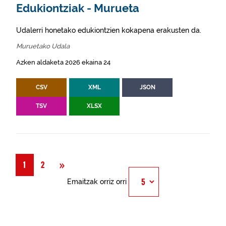
Edukiontziak - Murueta
Udalerri honetako edukiontzien kokapena erakusten da.
Muruetako Udala
Azken aldaketa 2026 ekaina 24
CSV
XML
JSON
TSV
XLSX
Hurrengoa
»
1
2
Emaitzak orriz orri