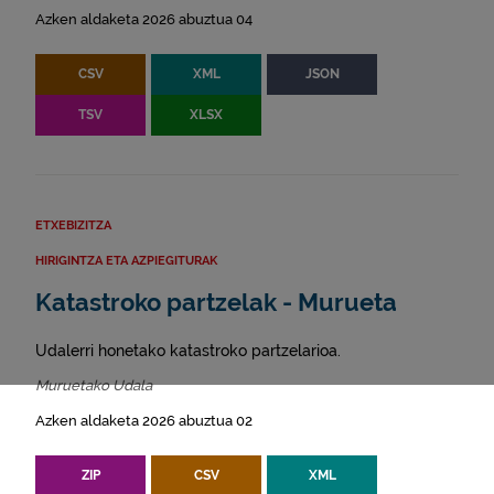
Azken aldaketa 2026 abuztua 04
CSV
XML
JSON
TSV
XLSX
ETXEBIZITZA
HIRIGINTZA ETA AZPIEGITURAK
Katastroko partzelak - Murueta
Udalerri honetako katastroko partzelarioa.
Muruetako Udala
Azken aldaketa 2026 abuztua 02
ZIP
CSV
XML