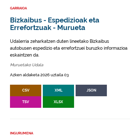
GARRAIOA
Bizkaibus - Espedizioak eta
Errefortzuak - Murueta
Udalerria zeharkatzen duten lineetako Bizkaibus
autobusen espedizio eta errefortzuei buruzko informazioa
eskaintzen da.
Muruetako Udala
Azken aldaketa 2026 uztaila 03
CSV
XML
JSON
TSV
XLSX
INGURUMENA