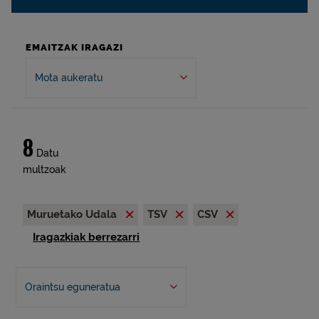
EMAITZAK IRAGAZI
Mota aukeratu
8
Datu
multzoak
Muruetako Udala
TSV
CSV
Iragazkiak berrezarri
Oraintsu eguneratua