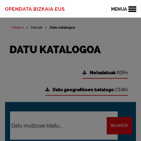
OPENDATA.BIZKAIA.EUS
MENUA
Hasiera
Datuak
Datu katalogoa
DATU KATALOGOA
Metadatuak
RDFn
Datu geografikoen katalogo
CSWn
BILAKETA