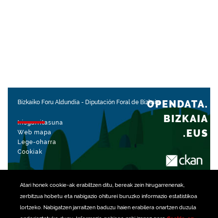
OPENDATA.
Bizkaiko Foru Aldundia
-
Diputación Foral de Bizkaia
BIZKAIA
Irisgarritasuna
.EUS
Web mapa
Lege-oharra
Cookiak
rekin kudeatua
Atari honek
cookie
-ak erabiltzen ditu, bereak zein hirugarrenenak,
zerbitzua hobetu eta nabigazio ohiturei buruzko informazio estatistikoa
lortzeko. Nabigatzen jarraitzen baduzu haien erabilera onartzen duzula