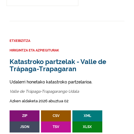
ETXEBIZITZA
HIRIGINTZA ETA AZPIEGITURAK
Katastroko partzelak - Valle de
Trápaga-Trapagaran
Udalerri honetako katastroko partzelarioa.
Valle de Trápaga-Trapagarango Udala
Azken aldaketa 2026 abuztua 02
ZIP
CSV
XML
JSON
TSV
XLSX