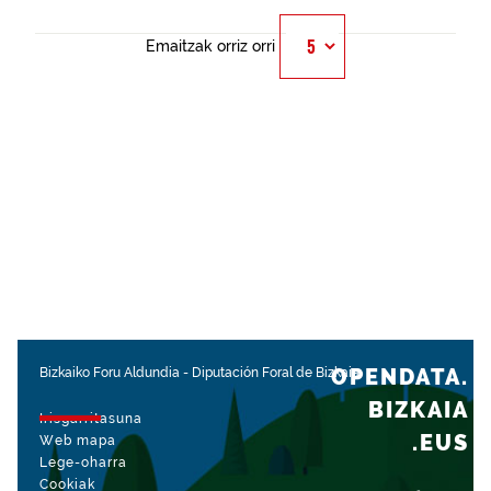
Emaitzak orriz orri
OPENDATA.
Bizkaiko Foru Aldundia
-
Diputación Foral de Bizkaia
BIZKAIA
Irisgarritasuna
.EUS
Web mapa
Lege-oharra
Cookiak