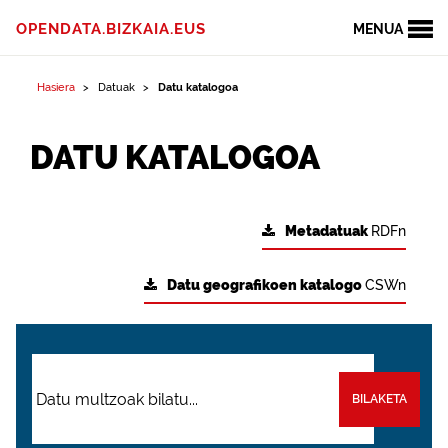
OPENDATA.BIZKAIA.EUS
MENUA
Hasiera
Datuak
Datu katalogoa
DATU KATALOGOA
Metadatuak
RDFn
Datu geografikoen katalogo
CSWn
BILAKETA