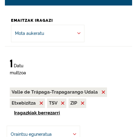
EMAITZAK IRAGAZI
Mota aukeratu
1
Datu
multzoa
Valle de Trápaga-Trapagarango Udala
Etxebizitza
TSV
ZIP
Iragazkiak berrezarri
Oraintsu eguneratua