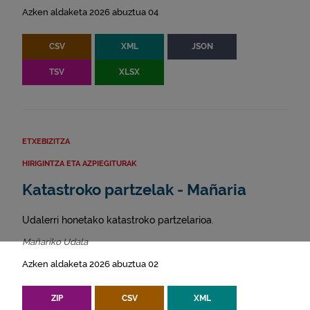
Azken aldaketa 2026 abuztua 04
CSV
XML
JSON
TSV
XLSX
ETXEBIZITZA
HIRIGINTZA ETA AZPIEGITURAK
Katastroko partzelak - Mañaria
Udalerri honetako katastroko partzelarioa.
Mañariko Udala
Azken aldaketa 2026 abuztua 02
ZIP
CSV
XML