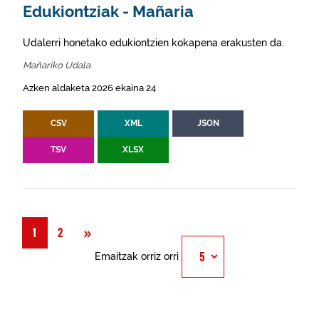
Edukiontziak - Mañaria
Udalerri honetako edukiontzien kokapena erakusten da.
Mañariko Udala
Azken aldaketa 2026 ekaina 24
CSV
XML
JSON
TSV
XLSX
Hurrengoa
»
1
2
Emaitzak orriz orri