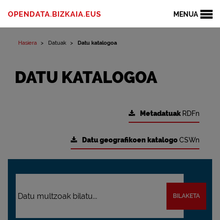
OPENDATA.BIZKAIA.EUS
MENUA
Hasiera
Datuak
Datu katalogoa
DATU KATALOGOA
Metadatuak
RDFn
Datu geografikoen katalogo
CSWn
BILAKETA