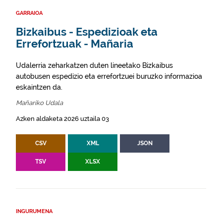
GARRAIOA
Bizkaibus - Espedizioak eta
Errefortzuak - Mañaria
Udalerria zeharkatzen duten lineetako Bizkaibus
autobusen espedizio eta errefortzuei buruzko informazioa
eskaintzen da.
Mañariko Udala
Azken aldaketa 2026 uztaila 03
CSV
XML
JSON
TSV
XLSX
INGURUMENA