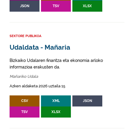
JSON
TSV
XLSX
SEKTORE PUBLIKOA
Udaldata - Mañaria
Bizkaiko Udalaren finantza eta ekonomia arloko
informazioa erakusten da.
Mañariko Udala
Azken aldaketa 2026 uztaila 15
CSV
XML
JSON
TSV
XLSX