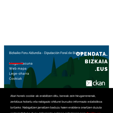
OPENDATA.
Bizkaiko Foru Aldundia
-
Diputación Foral de Bizkaia
BIZKAIA
Irisgarritasuna
.EUS
Web mapa
Lege-oharra
Cookiak
rekin kudeatua
Atari honek
cookie
-ak erabiltzen ditu, bereak zein hirugarrenenak,
zerbitzua hobetu eta nabigazio ohiturei buruzko informazio estatistikoa
lortzeko. Nabigatzen jarraitzen baduzu haien erabilera onartzen duzula