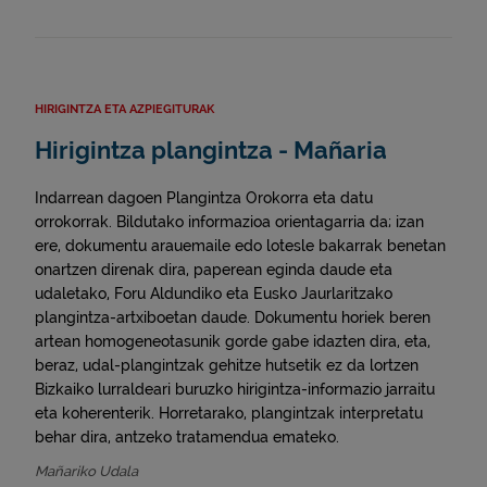
HIRIGINTZA ETA AZPIEGITURAK
Hirigintza plangintza - Mañaria
Indarrean dagoen Plangintza Orokorra eta datu
orrokorrak. Bildutako informazioa orientagarria da; izan
ere, dokumentu arauemaile edo lotesle bakarrak benetan
onartzen direnak dira, paperean eginda daude eta
udaletako, Foru Aldundiko eta Eusko Jaurlaritzako
plangintza-artxiboetan daude. Dokumentu horiek beren
artean homogeneotasunik gorde gabe idazten dira, eta,
beraz, udal-plangintzak gehitze hutsetik ez da lortzen
Bizkaiko lurraldeari buruzko hirigintza-informazio jarraitu
eta koherenterik. Horretarako, plangintzak interpretatu
behar dira, antzeko tratamendua emateko.
Mañariko Udala