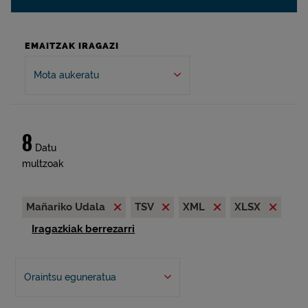
EMAITZAK IRAGAZI
Mota aukeratu
8
Datu
multzoak
Mañariko Udala
TSV
XML
XLSX
Iragazkiak berrezarri
Oraintsu eguneratua