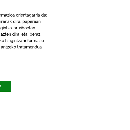
rmazioa orientagarria da;
irenak dira, paperean
gintza-artxiboetan
ten dira, eta, beraz,
ko hirigintza-informazio
ra, antzeko tratamendua
X