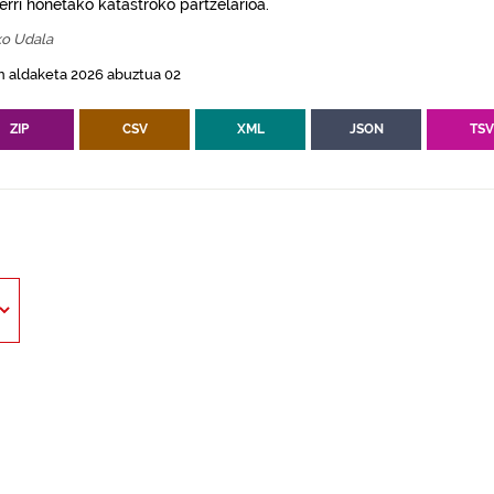
erri honetako katastroko partzelarioa.
ko Udala
n aldaketa 2026 abuztua 02
ZIP
CSV
XML
JSON
TS