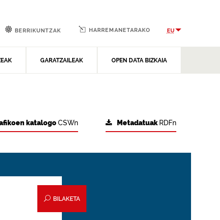
HARREMANETARAKO
EU
BERRIKUNTZAK
ZEAK
GARATZAILEAK
OPEN DATA BIZKAIA
afikoen katalogo
CSWn
Metadatuak
RDFn
BILAKETA