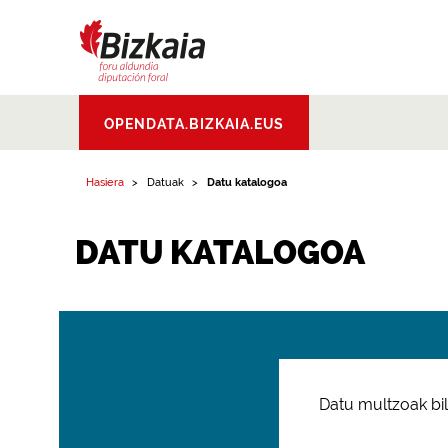
Bizkaiko Foru
OPENDATA.BIZKAIA.EUS
Aldundia
.
Diputacion
Foral de Bizkaia
Hasiera
Datuak
Datu katalogoa
DATU KATALOGOA