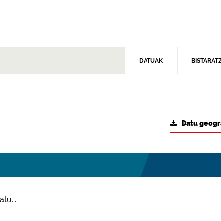
DATUAK
BISTARAT
Datu geogr