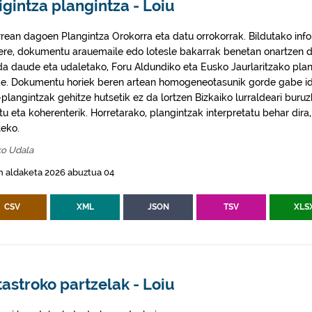
igintza plangintza - Loiu
rrean dagoen Plangintza Orokorra eta datu orrokorrak. Bildutako info
 ere, dokumentu arauemaile edo lotesle bakarrak benetan onartzen d
da daude eta udaletako, Foru Aldundiko eta Eusko Jaurlaritzako plan
e. Dokumentu horiek beren artean homogeneotasunik gorde gabe idaz
plangintzak gehitze hutsetik ez da lortzen Bizkaiko lurraldeari buruz
itu eta koherenterik. Horretarako, plangintzak interpretatu behar di
eko.
ko Udala
n aldaketa 2026 abuztua 04
CSV
XML
JSON
TSV
XLS
astroko partzelak - Loiu