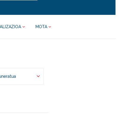
ALIZAZIOA
MOTA
uneratua