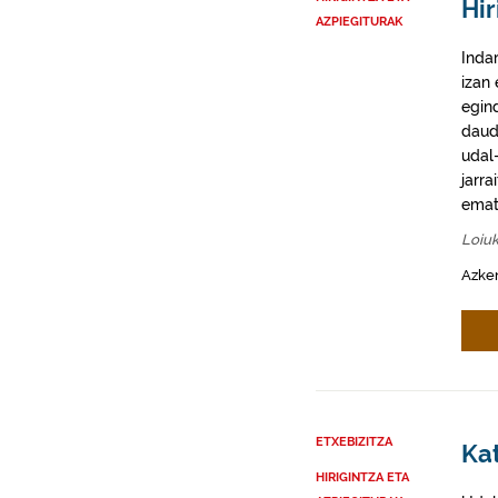
Hir
AZPIEGITURAK
Inda
izan
egin
daud
udal-
jarra
emat
Loiu
Azke
ETXEBIZITZA
Kat
HIRIGINTZA ETA