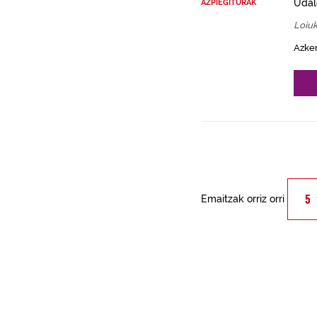
Udal
AZPIEGITURAK
Loiu
Azke
Emaitzak orriz orri