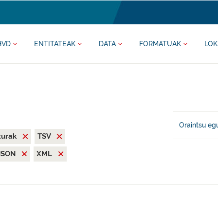
HVD
ENTITATEAK
DATA
FORMATUAK
LOK
Oraintsu eg
iturak
TSV
JSON
XML