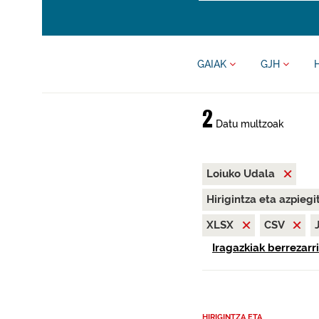
GAIAK
GJH
2
Datu multzoak
Loiuko Udala
Hirigintza eta azpieg
XLSX
CSV
Iragazkiak berrezarri
HIRIGINTZA ETA