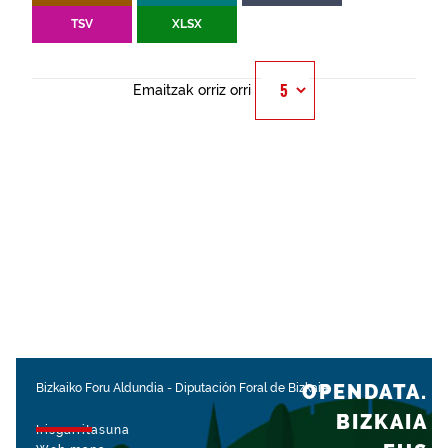
TSV
XLSX
Emaitzak orriz orri
OPENDATA.
Bizkaiko Foru Aldundia
-
Diputación Foral de Bizkaia
BIZKAIA
Irisgarritasuna