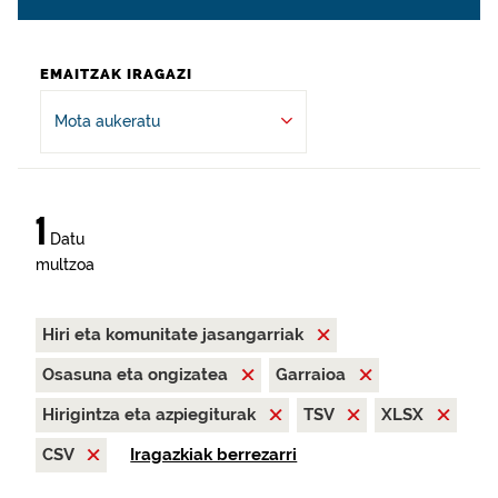
EMAITZAK IRAGAZI
Mota aukeratu
1
Datu
multzoa
Hiri eta komunitate jasangarriak
Osasuna eta ongizatea
Garraioa
Hirigintza eta azpiegiturak
TSV
XLSX
CSV
Iragazkiak berrezarri