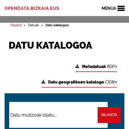
OPENDATA.BIZKAIA.EUS
MENUA
Hasiera
Datuak
Datu katalogoa
DATU KATALOGOA
Metadatuak
RDFn
Datu geografikoen katalogo
CSWn
BILAKETA