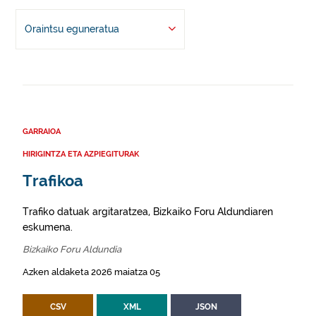
Oraintsu eguneratua
GARRAIOA
HIRIGINTZA ETA AZPIEGITURAK
Trafikoa
Trafiko datuak argitaratzea, Bizkaiko Foru Aldundiaren
eskumena.
Bizkaiko Foru Aldundia
Azken aldaketa 2026 maiatza 05
CSV
XML
JSON