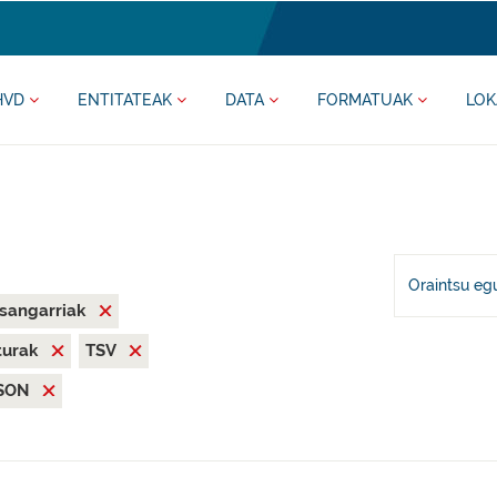
HVD
ENTITATEAK
DATA
FORMATUAK
LOK
Oraintsu eg
asangarriak
iturak
TSV
SON