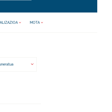
ALIZAZIOA
MOTA
uneratua