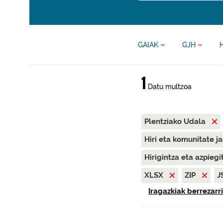
GAIAK
GJH
1
Datu multzoa
Plentziako Udala
Hiri eta komunitate j
Hirigintza eta azpieg
XLSX
ZIP
J
Iragazkiak berrezarri