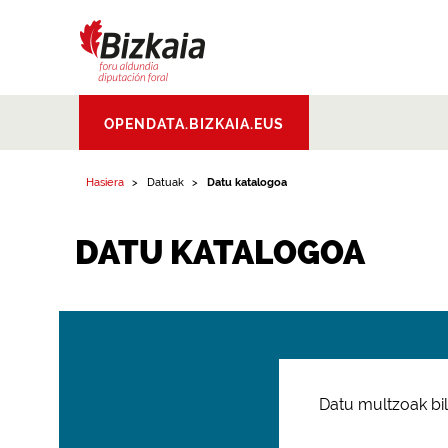
Bizkaiko Foru
OPENDATA.BIZKAIA.EUS
Aldundia
.
Diputacion
Foral de Bizkaia
Hasiera
Datuak
Datu katalogoa
DATU KATALOGOA