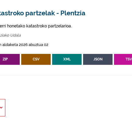
astroko partzelak - Plentzia
erri honetako katastroko partzelarioa.
ziako Udala
n aldaketa 2026 abuztua 02
ZIP
CSV
XML
JSON
TS