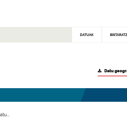
DATUAK
BISTARAT
Datu geogr