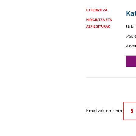
ETXEBIZITZA
Kat
HIRIGINTZA ETA
Udal
AZPIEGITURAK
Plent
Azke
Emaitzak orriz orri