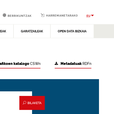
HARREMANETARAKO
EU
BERRIKUNTZAK
ZEAK
GARATZAILEAK
OPEN DATA BIZKAIA
afikoen katalogo
CSWn
Metadatuak
RDFn
BILAKETA