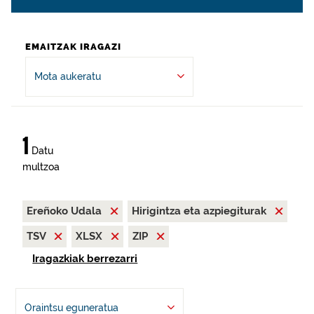
EMAITZAK IRAGAZI
Mota aukeratu
1
Datu
multzoa
Ereñoko Udala
Hirigintza eta azpiegiturak
TSV
XLSX
ZIP
Iragazkiak berrezarri
Oraintsu eguneratua