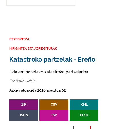
ETXEBIZITZA
HIRIGINTZA ETA AZPIEGITURAK
Katastroko partzelak - Ereño
Udalerri honetako katastroko partzelarioa.
Ereñoko Udala
Azken aldaketa 2026 abuztua 02
ZIP
CSV
XML
JSON
TSV
XLSX