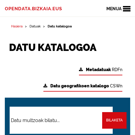
OPENDATA.BIZKAIA.EUS
MENUA
Hasiera
Datuak
Datu katalogoa
DATU KATALOGOA
Metadatuak
RDFn
Datu geografikoen katalogo
CSWn
BILAKETA