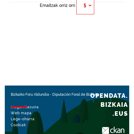
Emaitzak orriz orri
OPENDATA.
Bizkaiko Foru Aldundia
-
Diputación Foral de Bizkaia
BIZKAIA
Irisgarritasuna
.EUS
Web mapa
Lege-oharra
Cookiak