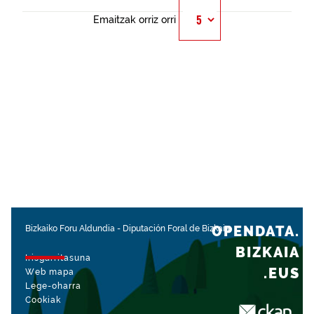
Emaitzak orriz orri
OPENDATA.
Bizkaiko Foru Aldundia
-
Diputación Foral de Bizkaia
BIZKAIA
Irisgarritasuna
.EUS
Web mapa
Lege-oharra
Cookiak