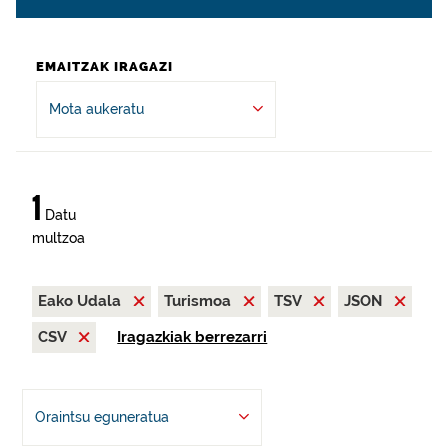
EMAITZAK IRAGAZI
Mota aukeratu
1
Datu
multzoa
Eako Udala
Turismoa
TSV
JSON
CSV
Iragazkiak berrezarri
Oraintsu eguneratua