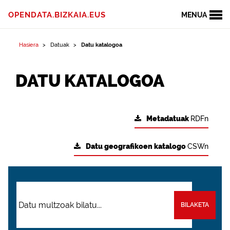
OPENDATA.BIZKAIA.EUS
MENUA
Hasiera
Datuak
Datu katalogoa
DATU KATALOGOA
Metadatuak
RDFn
Datu geografikoen katalogo
CSWn
BILAKETA