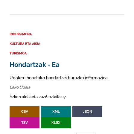
INGURUMENA
KULTURA ETA AISIA
TURISMOA
Hondartzak - Ea
Udalerri honetako hondartzei buruzko informazioa.
Eako Udala
Azken aldaketa 2026 uztaila 07
CSV
XML
JSON
TSV
XLSX