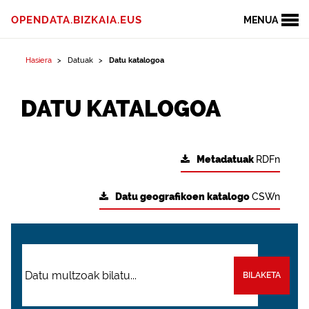
OPENDATA.BIZKAIA.EUS
MENUA
Hasiera
Datuak
Datu katalogoa
DATU KATALOGOA
Metadatuak
RDFn
Datu geografikoen katalogo
CSWn
BILAKETA