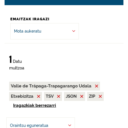
EMAITZAK IRAGAZI
Mota aukeratu
1
Datu
multzoa
Valle de Trápaga-Trapagarango Udala
Etxebizitza
TSV
JSON
ZIP
Iragazkiak berrezarri
Oraintsu eguneratua