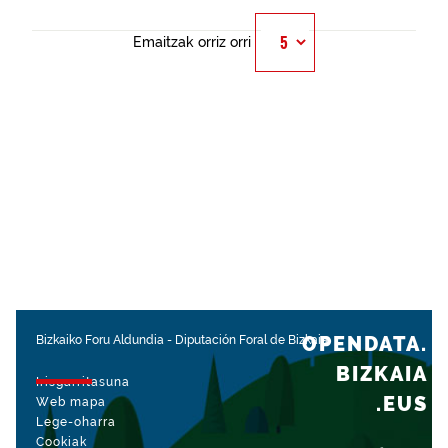
Emaitzak orriz orri
OPENDATA.
Bizkaiko Foru Aldundia
-
Diputación Foral de Bizkaia
BIZKAIA
Irisgarritasuna
.EUS
Web mapa
Lege-oharra
Cookiak