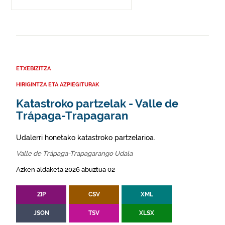
ETXEBIZITZA
HIRIGINTZA ETA AZPIEGITURAK
Katastroko partzelak - Valle de
Trápaga-Trapagaran
Udalerri honetako katastroko partzelarioa.
Valle de Trápaga-Trapagarango Udala
Azken aldaketa 2026 abuztua 02
ZIP
CSV
XML
JSON
TSV
XLSX