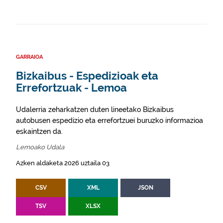
GARRAIOA
Bizkaibus - Espedizioak eta
Errefortzuak - Lemoa
Udalerria zeharkatzen duten lineetako Bizkaibus
autobusen espedizio eta errefortzuei buruzko informazioa
eskaintzen da.
Lemoako Udala
Azken aldaketa 2026 uztaila 03
CSV
XML
JSON
TSV
XLSX