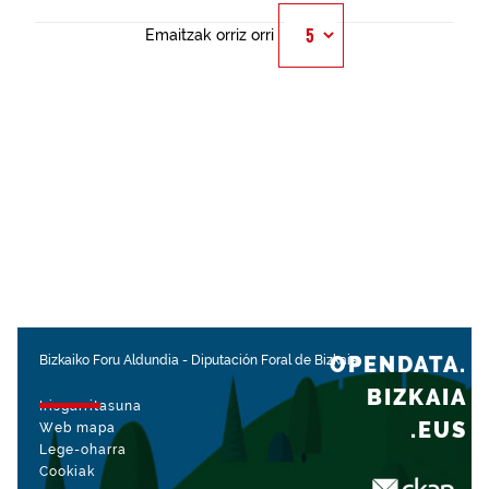
Emaitzak orriz orri
OPENDATA.
Bizkaiko Foru Aldundia
-
Diputación Foral de Bizkaia
BIZKAIA
Irisgarritasuna
.EUS
Web mapa
Lege-oharra
Cookiak