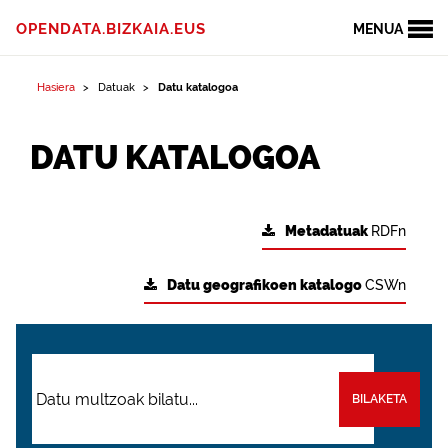
OPENDATA.BIZKAIA.EUS
MENUA
Hasiera
Datuak
Datu katalogoa
DATU KATALOGOA
Metadatuak
RDFn
Datu geografikoen katalogo
CSWn
BILAKETA