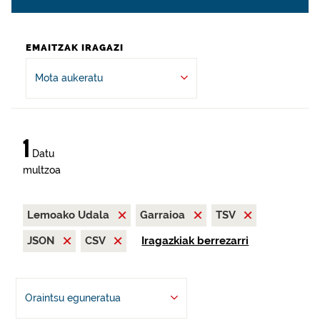
EMAITZAK IRAGAZI
Mota aukeratu
1
Datu
multzoa
Lemoako Udala
Garraioa
TSV
JSON
CSV
Iragazkiak berrezarri
Oraintsu eguneratua