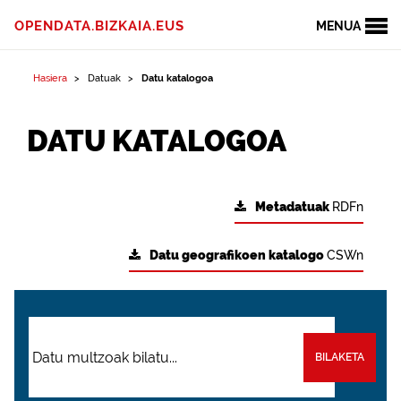
OPENDATA.BIZKAIA.EUS
MENUA
Hasiera
Datuak
Datu katalogoa
DATU KATALOGOA
Metadatuak
RDFn
Datu geografikoen katalogo
CSWn
BILAKETA