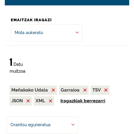
EMAITZAK IRAGAZI
Mota aukeratu
1
Datu
multzoa
Meñakako Udala
Garraioa
TSV
JSON
XML
Iragazkiak berrezarri
Oraintsu eguneratua