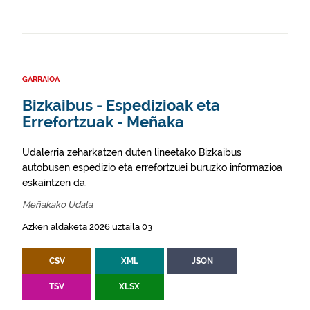
GARRAIOA
Bizkaibus - Espedizioak eta
Errefortzuak - Meñaka
Udalerria zeharkatzen duten lineetako Bizkaibus
autobusen espedizio eta errefortzuei buruzko informazioa
eskaintzen da.
Meñakako Udala
Azken aldaketa 2026 uztaila 03
CSV
XML
JSON
TSV
XLSX