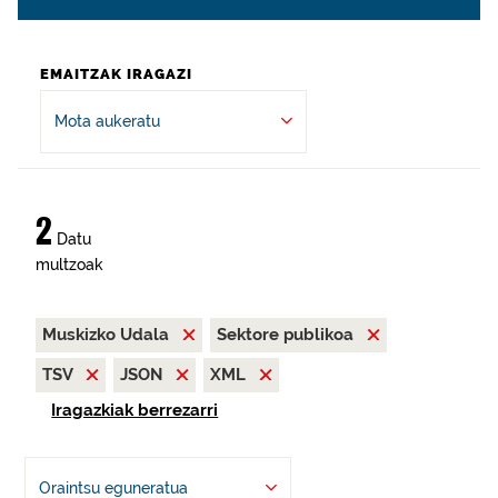
EMAITZAK IRAGAZI
Mota aukeratu
2
Datu
multzoak
Muskizko Udala
Sektore publikoa
TSV
JSON
XML
Iragazkiak berrezarri
Oraintsu eguneratua