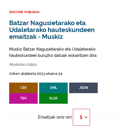
SEKTORE PUBLIKOA
Batzar Nagusietarako eta
Udaletarako hauteskundeen
emaitzak - Muskiz
Muskiz Batzar Nagusietarako eta Udaletarako
hauteskundeei buruzko datuak eskaintzen dira.
Muskizko Udala
Azken aldaketa 2023 ekaina 24
CSV
XML
JSON
TSV
XLSX
Emaitzak orriz orri