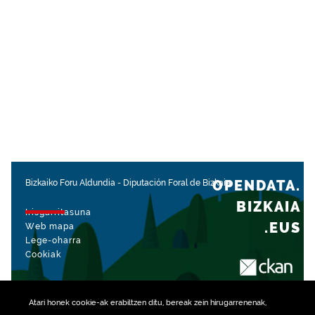
OPENDATA.
Bizkaiko Foru Aldundia
-
Diputación Foral de Bizkaia
BIZKAIA
Irisgarritasuna
.EUS
Web mapa
Lege-oharra
Cookiak
rekin kudeatua
Atari honek
cookie
-ak erabiltzen ditu, bereak zein hirugarrenenak,