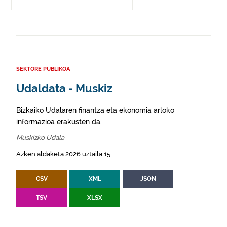
SEKTORE PUBLIKOA
Udaldata - Muskiz
Bizkaiko Udalaren finantza eta ekonomia arloko
informazioa erakusten da.
Muskizko Udala
Azken aldaketa 2026 uztaila 15
CSV
XML
JSON
TSV
XLSX