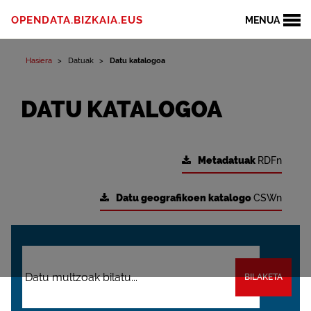
OPENDATA.BIZKAIA.EUS
MENUA
Hasiera
Datuak
Datu katalogoa
DATU KATALOGOA
Metadatuak
RDFn
Datu geografikoen katalogo
CSWn
BILAKETA