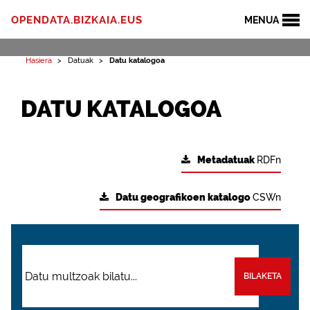
OPENDATA.BIZKAIA.EUS
MENUA
Hasiera
Datuak
Datu katalogoa
DATU KATALOGOA
Metadatuak
RDFn
Datu geografikoen katalogo
CSWn
BILAKETA