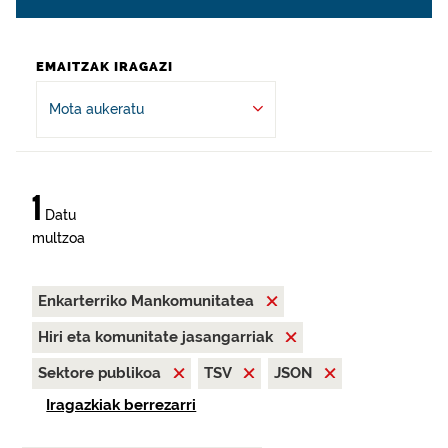
EMAITZAK IRAGAZI
Mota aukeratu
1
Datu
multzoa
Enkarterriko Mankomunitatea
Hiri eta komunitate jasangarriak
Sektore publikoa
TSV
JSON
Iragazkiak berrezarri