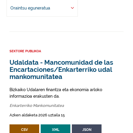
Oraintsu eguneratua
SEKTORE PUBLIKOA
Udaldata - Mancomunidad de las
Encartaciones/Enkarterriko udal
mankomunitatea
Bizkaiko Udalaren finantza eta ekonomia arloko
informazioa erakusten da.
Enkarterriko Mankomunitatea
Azken aldaketa 2026 uztaila 15
CSV
XML
JSON