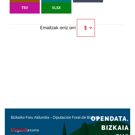
TSV
XLSX
Emaitzak orriz orri
OPENDATA.
Bizkaiko Foru Aldundia
-
Diputación Foral de Bizkaia
BIZKAIA
Irisgarritasuna