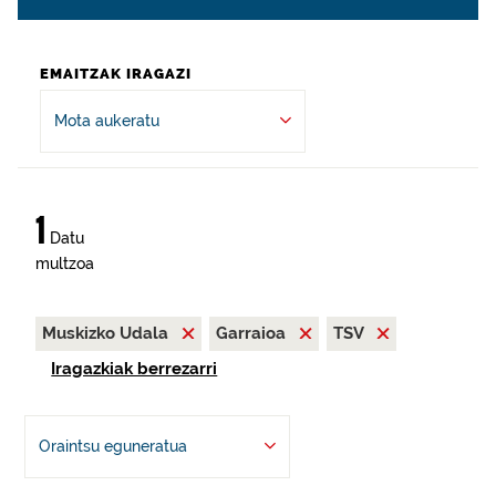
EMAITZAK IRAGAZI
Mota aukeratu
1
Datu
multzoa
Muskizko Udala
Garraioa
TSV
Iragazkiak berrezarri
Oraintsu eguneratua