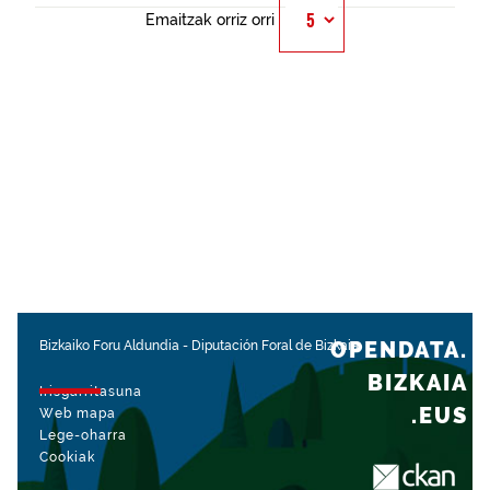
Emaitzak orriz orri
OPENDATA.
Bizkaiko Foru Aldundia
-
Diputación Foral de Bizkaia
BIZKAIA
Irisgarritasuna
.EUS
Web mapa
Lege-oharra
Cookiak