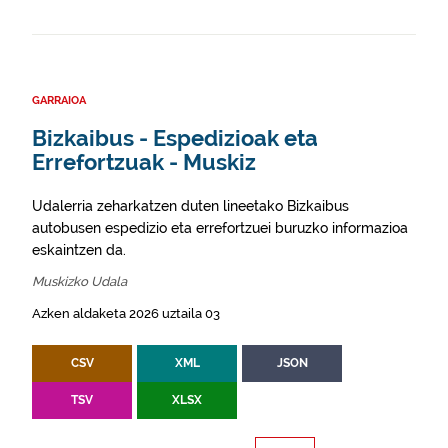
GARRAIOA
Bizkaibus - Espedizioak eta
Errefortzuak - Muskiz
Udalerria zeharkatzen duten lineetako Bizkaibus
autobusen espedizio eta errefortzuei buruzko informazioa
eskaintzen da.
Muskizko Udala
Azken aldaketa 2026 uztaila 03
CSV
XML
JSON
TSV
XLSX