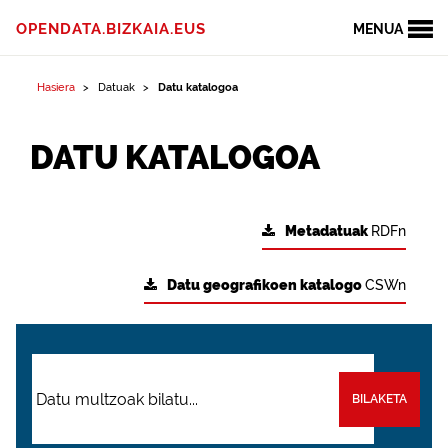
OPENDATA.BIZKAIA.EUS
MENUA
Hasiera
Datuak
Datu katalogoa
DATU KATALOGOA
Metadatuak
RDFn
Datu geografikoen katalogo
CSWn
BILAKETA