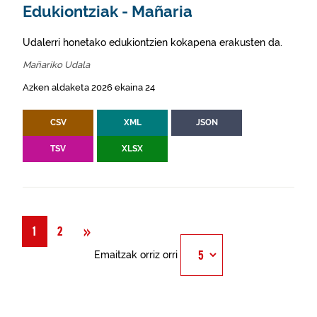
Edukiontziak - Mañaria
Udalerri honetako edukiontzien kokapena erakusten da.
Mañariko Udala
Azken aldaketa 2026 ekaina 24
CSV
XML
JSON
TSV
XLSX
Hurrengoa
»
1
2
Emaitzak orriz orri