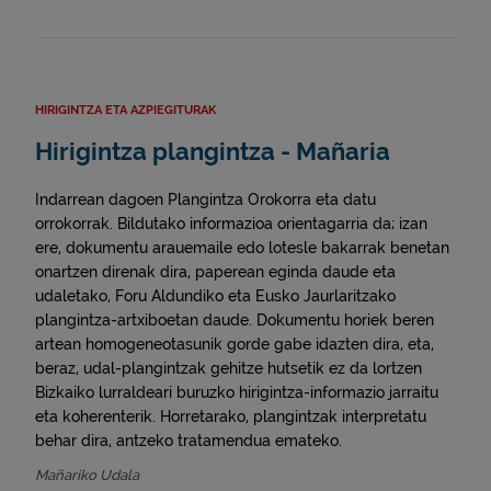
HIRIGINTZA ETA AZPIEGITURAK
Hirigintza plangintza - Mañaria
Indarrean dagoen Plangintza Orokorra eta datu
orrokorrak. Bildutako informazioa orientagarria da; izan
ere, dokumentu arauemaile edo lotesle bakarrak benetan
onartzen direnak dira, paperean eginda daude eta
udaletako, Foru Aldundiko eta Eusko Jaurlaritzako
plangintza-artxiboetan daude. Dokumentu horiek beren
artean homogeneotasunik gorde gabe idazten dira, eta,
beraz, udal-plangintzak gehitze hutsetik ez da lortzen
Bizkaiko lurraldeari buruzko hirigintza-informazio jarraitu
eta koherenterik. Horretarako, plangintzak interpretatu
behar dira, antzeko tratamendua emateko.
Mañariko Udala