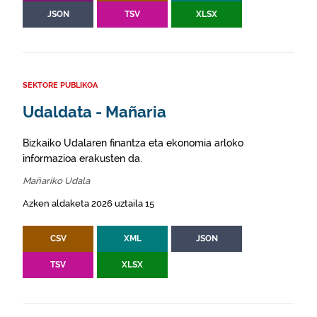
JSON
TSV
XLSX
SEKTORE PUBLIKOA
Udaldata - Mañaria
Bizkaiko Udalaren finantza eta ekonomia arloko
informazioa erakusten da.
Mañariko Udala
Azken aldaketa 2026 uztaila 15
CSV
XML
JSON
TSV
XLSX