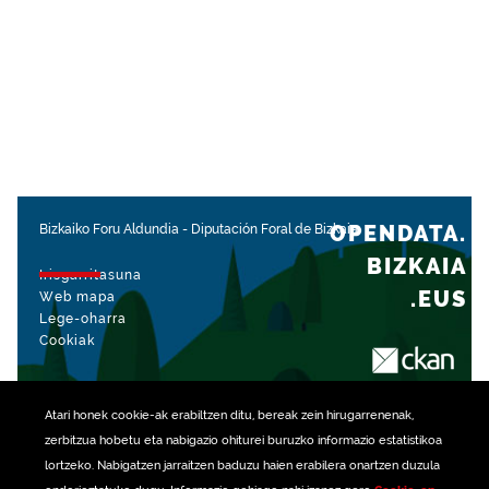
OPENDATA.
Bizkaiko Foru Aldundia
-
Diputación Foral de Bizkaia
BIZKAIA
Irisgarritasuna
.EUS
Web mapa
Lege-oharra
Cookiak
rekin kudeatua
Atari honek
cookie
-ak erabiltzen ditu, bereak zein hirugarrenenak,
zerbitzua hobetu eta nabigazio ohiturei buruzko informazio estatistikoa
lortzeko. Nabigatzen jarraitzen baduzu haien erabilera onartzen duzula