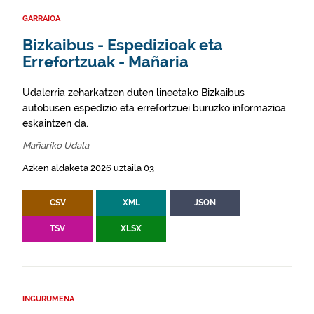
GARRAIOA
Bizkaibus - Espedizioak eta
Errefortzuak - Mañaria
Udalerria zeharkatzen duten lineetako Bizkaibus
autobusen espedizio eta errefortzuei buruzko informazioa
eskaintzen da.
Mañariko Udala
Azken aldaketa 2026 uztaila 03
CSV
XML
JSON
TSV
XLSX
INGURUMENA