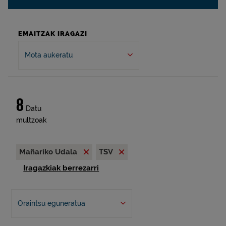
EMAITZAK IRAGAZI
Mota aukeratu
8
Datu
multzoak
Mañariko Udala
TSV
Iragazkiak berrezarri
Oraintsu eguneratua