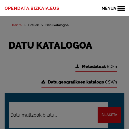
OPENDATA.BIZKAIA.EUS
MENUA
Hasiera
Datuak
Datu katalogoa
DATU KATALOGOA
Metadatuak
RDFn
Datu geografikoen katalogo
CSWn
BILAKETA