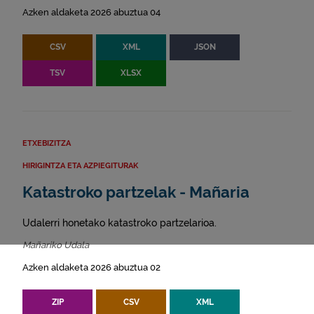
Azken aldaketa 2026 abuztua 04
CSV
XML
JSON
TSV
XLSX
ETXEBIZITZA
HIRIGINTZA ETA AZPIEGITURAK
Katastroko partzelak - Mañaria
Udalerri honetako katastroko partzelarioa.
Mañariko Udala
Azken aldaketa 2026 abuztua 02
ZIP
CSV
XML