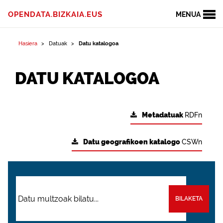
OPENDATA.BIZKAIA.EUS
MENUA
Hasiera
Datuak
Datu katalogoa
DATU KATALOGOA
Metadatuak
RDFn
Datu geografikoen katalogo
CSWn
BILAKETA