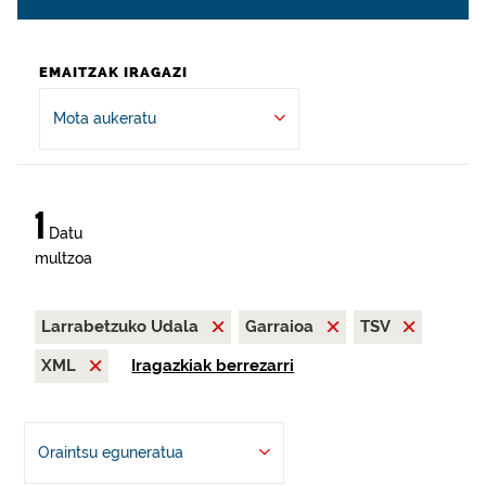
EMAITZAK IRAGAZI
Mota aukeratu
1
Datu
multzoa
Larrabetzuko Udala
Garraioa
TSV
XML
Iragazkiak berrezarri
Oraintsu eguneratua