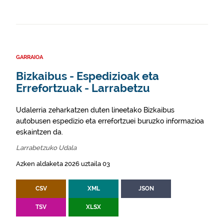
GARRAIOA
Bizkaibus - Espedizioak eta
Errefortzuak - Larrabetzu
Udalerria zeharkatzen duten lineetako Bizkaibus
autobusen espedizio eta errefortzuei buruzko informazioa
eskaintzen da.
Larrabetzuko Udala
Azken aldaketa 2026 uztaila 03
CSV
XML
JSON
TSV
XLSX