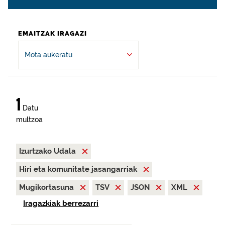
EMAITZAK IRAGAZI
Mota aukeratu
1
Datu
multzoa
Izurtzako Udala
Hiri eta komunitate jasangarriak
Mugikortasuna
TSV
JSON
XML
Iragazkiak berrezarri