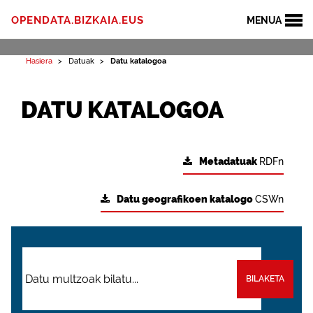
OPENDATA.BIZKAIA.EUS
MENUA
Hasiera
Datuak
Datu katalogoa
DATU KATALOGOA
Metadatuak
RDFn
Datu geografikoen katalogo
CSWn
BILAKETA