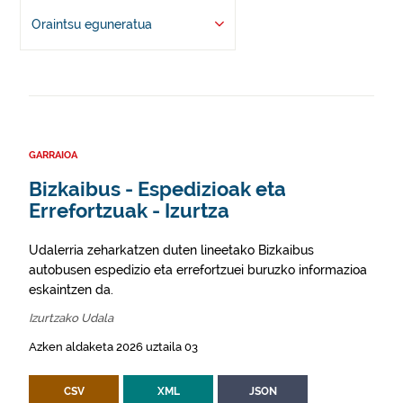
Oraintsu eguneratua
GARRAIOA
Bizkaibus - Espedizioak eta
Errefortzuak - Izurtza
Udalerria zeharkatzen duten lineetako Bizkaibus
autobusen espedizio eta errefortzuei buruzko informazioa
eskaintzen da.
Izurtzako Udala
Azken aldaketa 2026 uztaila 03
CSV
XML
JSON