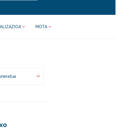
ALIZAZIOA
MOTA
uneratua
txo