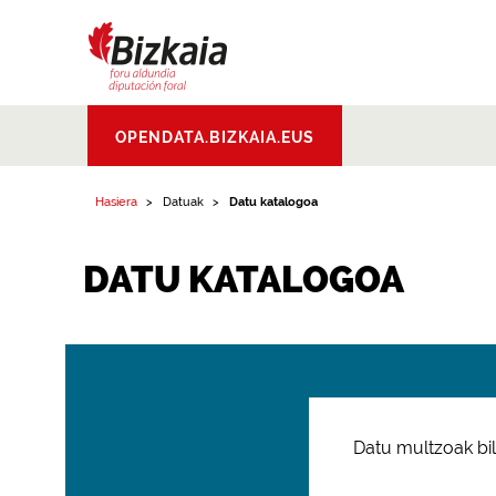
Bizkaiko Foru
OPENDATA.BIZKAIA.EUS
Aldundia
.
Diputacion
Foral de Bizkaia
Hasiera
Datuak
Datu katalogoa
DATU KATALOGOA