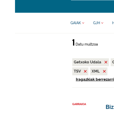
GAIAK
GJH
1
Datu multzoa
Getxoko Udala
TSV
XML
Iragazkiak berrezarri
GARRAIOA
Biz