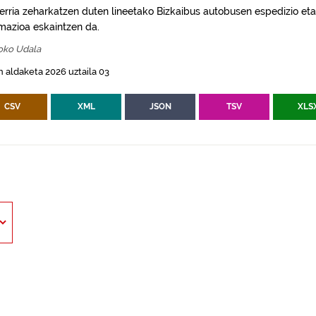
erria zeharkatzen duten lineetako Bizkaibus autobusen espedizio eta
rmazioa eskaintzen da.
oko Udala
 aldaketa 2026 uztaila 03
CSV
XML
JSON
TSV
XLS