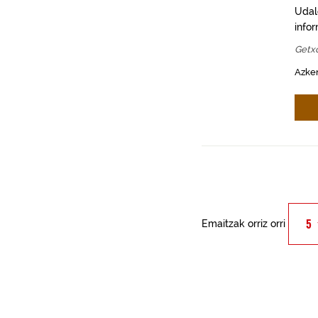
Udal
info
Getx
Azken
Emaitzak orriz orri