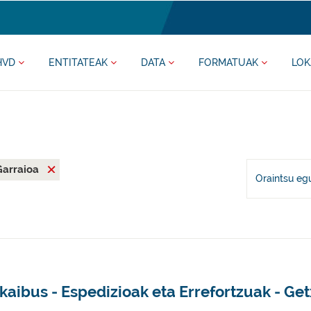
HVD
ENTITATEAK
DATA
FORMATUAK
LOK
Garraioa
Oraintsu eg
kaibus - Espedizioak eta Errefortzuak - Ge