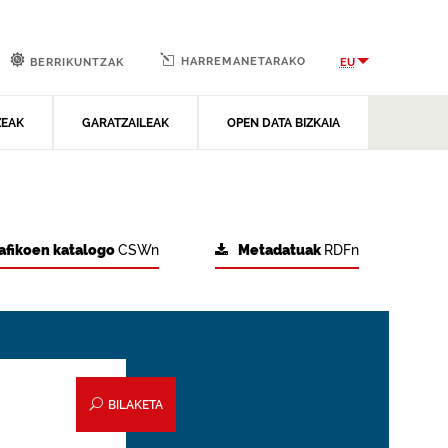
HARREMANETARAKO
EU
BERRIKUNTZAK
ZEAK
GARATZAILEAK
OPEN DATA BIZKAIA
afikoen katalogo
CSWn
Metadatuak
RDFn
BILAKETA