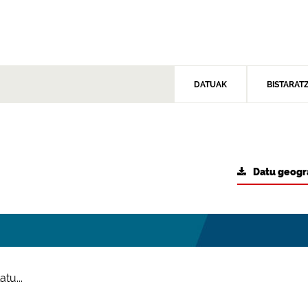
DATUAK
BISTARAT
Datu geogr