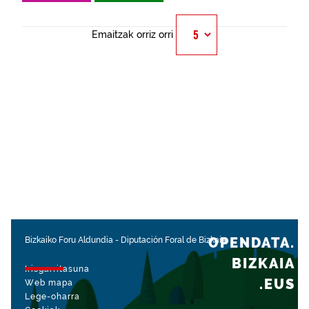
Emaitzak orriz orri
OPENDATA.
Bizkaiko Foru Aldundia
-
Diputación Foral de Bizkaia
BIZKAIA
Irisgarritasuna
.EUS
Web mapa
Lege-oharra