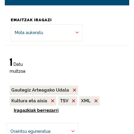
EMAITZAK IRAGAZI
Mota aukeratu
1
Datu
multzoa
Gautegiz Arteagako Udala
Kultura eta aisia
TSV
XML
Iragazkiak berrezarri
Oraintsu eguneratua