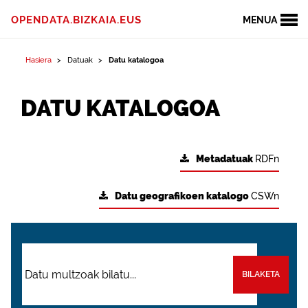
OPENDATA.BIZKAIA.EUS
MENUA
Hasiera
Datuak
Datu katalogoa
DATU KATALOGOA
Metadatuak
RDFn
Datu geografikoen katalogo
CSWn
BILAKETA