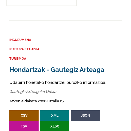
INGURUMENA
KULTURA ETA AISIA
TURISMOA
Hondartzak - Gautegiz Arteaga
Udalerri honetako hondartzei buruzko informazioa.
Gautegiz Arteagako Udala
Azken aldaketa 2026 uztaila 07
CSV
XML
JSON
TSV
XLSX