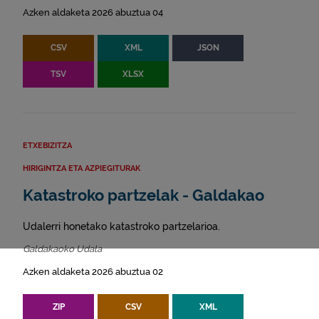
Azken aldaketa 2026 abuztua 04
CSV
XML
JSON
TSV
XLSX
ETXEBIZITZA
HIRIGINTZA ETA AZPIEGITURAK
Katastroko partzelak - Galdakao
Udalerri honetako katastroko partzelarioa.
Galdakaoko Udala
Azken aldaketa 2026 abuztua 02
ZIP
CSV
XML