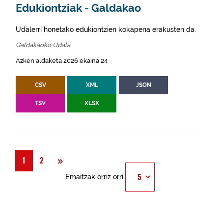
Edukiontziak - Galdakao
Udalerri honetako edukiontzien kokapena erakusten da.
Galdakaoko Udala
Azken aldaketa 2026 ekaina 24
CSV
XML
JSON
TSV
XLSX
Hurrengoa
»
1
2
Emaitzak orriz orri