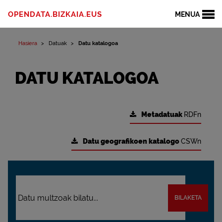
OPENDATA.BIZKAIA.EUS
MENUA
Hasiera
Datuak
Datu katalogoa
DATU KATALOGOA
Metadatuak
RDFn
Datu geografikoen katalogo
CSWn
BILAKETA