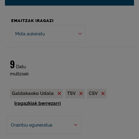
EMAITZAK IRAGAZI
Mota aukeratu
9
Datu
multzoak
Galdakaoko Udala
TSV
CSV
Iragazkiak berrezarri
Oraintsu eguneratua