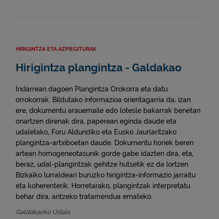
HIRIGINTZA ETA AZPIEGITURAK
Hirigintza plangintza - Galdakao
Indarrean dagoen Plangintza Orokorra eta datu
orrokorrak. Bildutako informazioa orientagarria da; izan
ere, dokumentu arauemaile edo lotesle bakarrak benetan
onartzen direnak dira, paperean eginda daude eta
udaletako, Foru Aldundiko eta Eusko Jaurlaritzako
plangintza-artxiboetan daude. Dokumentu horiek beren
artean homogeneotasunik gorde gabe idazten dira, eta,
beraz, udal-plangintzak gehitze hutsetik ez da lortzen
Bizkaiko lurraldeari buruzko hirigintza-informazio jarraitu
eta koherenterik. Horretarako, plangintzak interpretatu
behar dira, antzeko tratamendua emateko.
Galdakaoko Udala