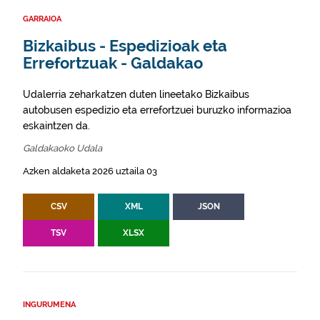
GARRAIOA
Bizkaibus - Espedizioak eta
Errefortzuak - Galdakao
Udalerria zeharkatzen duten lineetako Bizkaibus
autobusen espedizio eta errefortzuei buruzko informazioa
eskaintzen da.
Galdakaoko Udala
Azken aldaketa 2026 uztaila 03
CSV
XML
JSON
TSV
XLSX
INGURUMENA