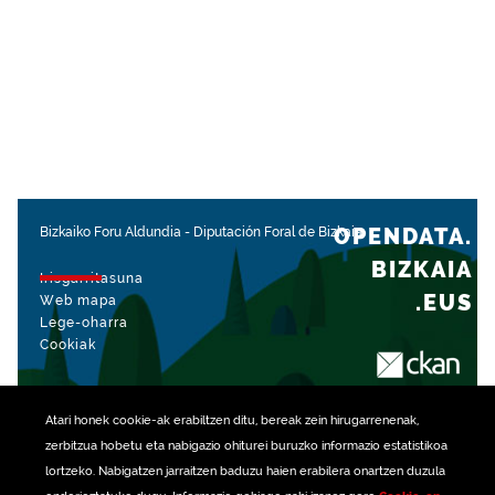
OPENDATA.
Bizkaiko Foru Aldundia
-
Diputación Foral de Bizkaia
BIZKAIA
Irisgarritasuna
.EUS
Web mapa
Lege-oharra
Cookiak
rekin kudeatua
Atari honek
cookie
-ak erabiltzen ditu, bereak zein hirugarrenenak,
zerbitzua hobetu eta nabigazio ohiturei buruzko informazio estatistikoa
lortzeko. Nabigatzen jarraitzen baduzu haien erabilera onartzen duzula