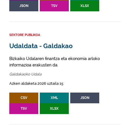
JSON
TSV
XLSX
SEKTORE PUBLIKOA
Udaldata - Galdakao
Bizkaiko Udalaren finantza eta ekonomia arloko
informazioa erakusten da.
Galdakaoko Udala
Azken aldaketa 2026 uztaila 15
CSV
XML
JSON
TSV
XLSX