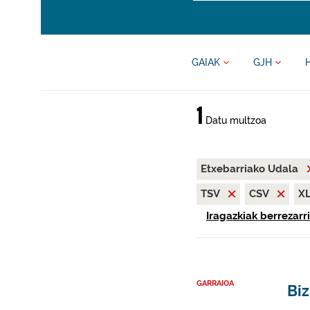
GAIAK
GJH
1
Datu multzoa
Etxebarriako Udala
TSV
CSV
X
Iragazkiak berrezarri
GARRAIOA
Biz