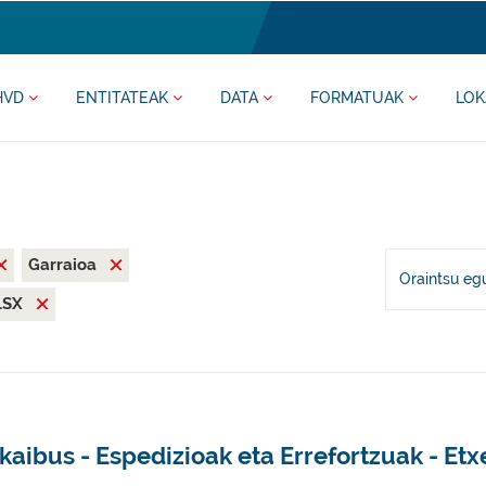
HVD
ENTITATEAK
DATA
FORMATUAK
LOK
Garraioa
Oraintsu eg
LSX
kaibus - Espedizioak eta Errefortzuak - Etx