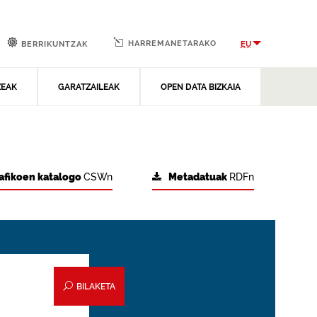
HARREMANETARAKO
EU
BERRIKUNTZAK
ZEAK
GARATZAILEAK
OPEN DATA BIZKAIA
afikoen katalogo
CSWn
Metadatuak
RDFn
BILAKETA