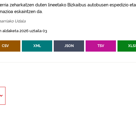
erria zeharkatzen duten lineetako Bizkaibus autobusen espedizio eta
rmazioa eskaintzen da.
arriako Udala
 aldaketa 2026 uztaila 03
CSV
XML
JSON
TSV
XLS