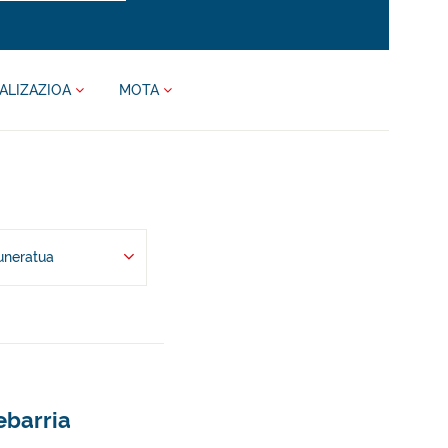
ALIZAZIOA
MOTA
uneratua
ebarria