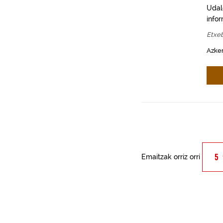
Udal
info
Etxeb
Azken
Emaitzak orriz orri