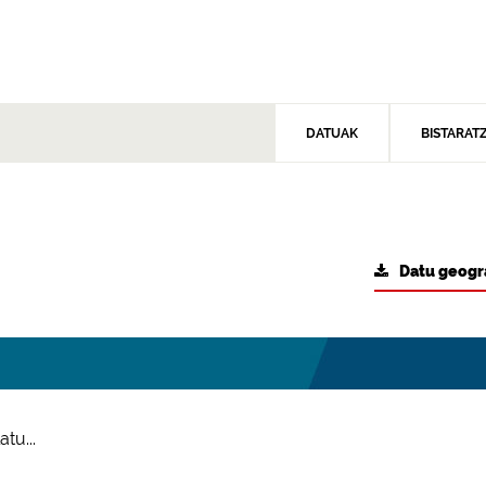
DATUAK
BISTARAT
Datu geogr