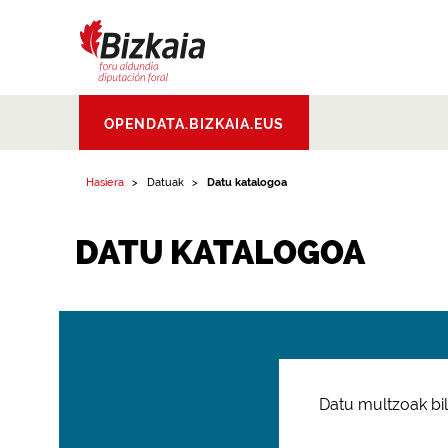
Bizkaiko Foru
OPENDATA.BIZKAIA.EUS
Aldundia
.
Diputacion
Foral de Bizkaia
Hasiera
Datuak
Datu katalogoa
DATU KATALOGOA