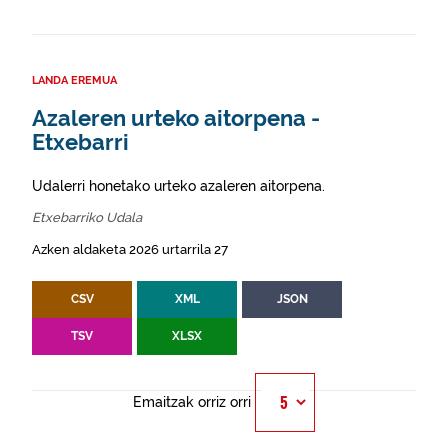
LANDA EREMUA
Azaleren urteko aitorpena -
Etxebarri
Udalerri honetako urteko azaleren aitorpena.
Etxebarriko Udala
Azken aldaketa 2026 urtarrila 27
CSV
XML
JSON
TSV
XLSX
Emaitzak orriz orri