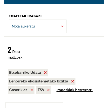
EMAITZAK IRAGAZI
Mota aukeratu
2
Datu
multzoak
Etxebarriko Udala
Lehorreko ekosistemetako bizitza
Goserik ez
TSV
Iragazkiak berrezarri