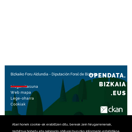
OPENDATA.
Bizkaiko Foru Aldundia
-
Diputación Foral de Bizkaia
BIZKAIA
Irisgarritasuna
.EUS
Web mapa
Lege-oharra
Cookiak
rekin kudeatua
Atari honek
cookie
-ak erabiltzen ditu, bereak zein hirugarrenenak,
zerbitzua hobetu eta nabigazio ohiturei buruzko informazio estatistikoa