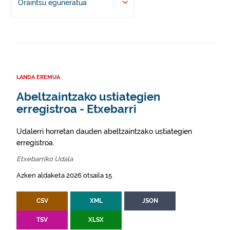
Oraintsu eguneratua
LANDA EREMUA
Abeltzaintzako ustiategien
erregistroa - Etxebarri
Udalerri horretan dauden abeltzaintzako ustiategien
erregistroa.
Etxebarriko Udala
Azken aldaketa 2026 otsaila 15
CSV
XML
JSON
TSV
XLSX