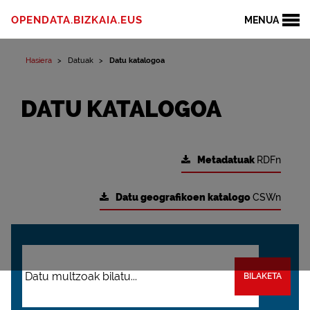
OPENDATA.BIZKAIA.EUS
MENUA
Hasiera
Datuak
Datu katalogoa
DATU KATALOGOA
Metadatuak
RDFn
Datu geografikoen katalogo
CSWn
BILAKETA