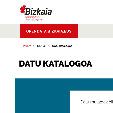
Bizkaiko Foru
OPENDATA.BIZKAIA.EUS
Aldundia
.
Diputacion
Foral de Bizkaia
Hasiera
Datuak
Datu katalogoa
DATU KATALOGOA