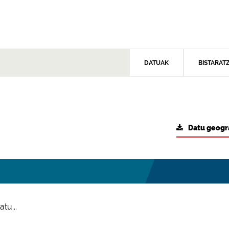
DATUAK
BISTARAT
Datu geogr