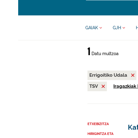
GAIAK
GJH
1
Datu multzoa
Errigoitiko Udala
TSV
Iragazkiak 
ETXEBIZITZA
Kat
HIRIGINTZA ETA