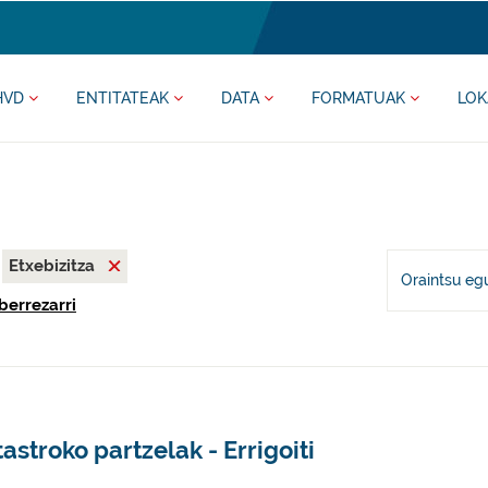
HVD
ENTITATEAK
DATA
FORMATUAK
LOK
Etxebizitza
Oraintsu eg
berrezarri
astroko partzelak - Errigoiti