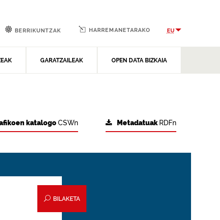
HARREMANETARAKO
EU
BERRIKUNTZAK
ZEAK
GARATZAILEAK
OPEN DATA BIZKAIA
afikoen katalogo
CSWn
Metadatuak
RDFn
BILAKETA