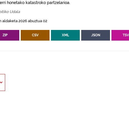
erri honetako katastroko partzelarioa.
oitiko Udala
n aldaketa 2026 abuztua 02
ZIP
CSV
XML
JSON
TS