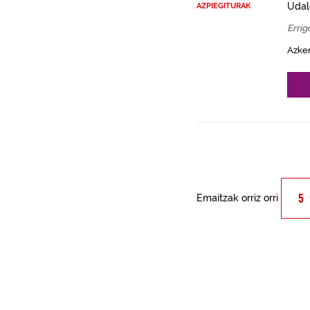
Udal
AZPIEGITURAK
Errig
Azke
Emaitzak orriz orri