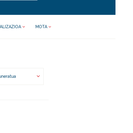
ALIZAZIOA
MOTA
uneratua