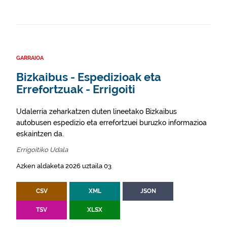
GARRAIOA
Bizkaibus - Espedizioak eta
Errefortzuak - Errigoiti
Udalerria zeharkatzen duten lineetako Bizkaibus
autobusen espedizio eta errefortzuei buruzko informazioa
eskaintzen da.
Errigoitiko Udala
Azken aldaketa 2026 uztaila 03
CSV
XML
JSON
TSV
XLSX