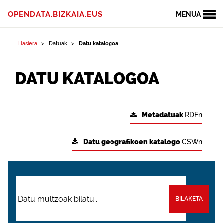
OPENDATA.BIZKAIA.EUS
MENUA
Hasiera
Datuak
Datu katalogoa
DATU KATALOGOA
Metadatuak
RDFn
Datu geografikoen katalogo
CSWn
BILAKETA