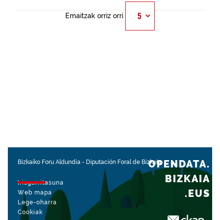
Emaitzak orriz orri
OPENDATA.
Bizkaiko Foru Aldundia
-
Diputación Foral de Bizkaia
BIZKAIA
Irisgarritasuna
.EUS
Web mapa
Lege-oharra
Cookiak