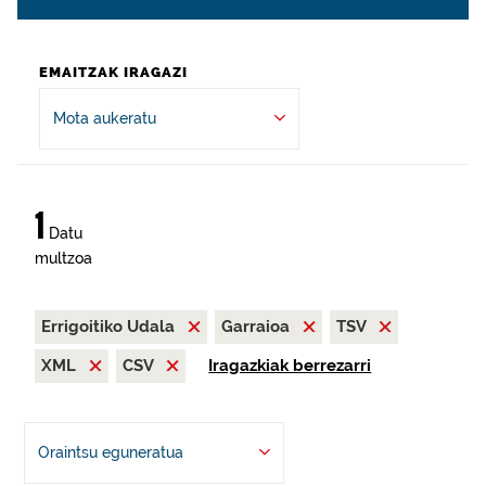
EMAITZAK IRAGAZI
Mota aukeratu
1
Datu
multzoa
Errigoitiko Udala
Garraioa
TSV
XML
CSV
Iragazkiak berrezarri
Oraintsu eguneratua