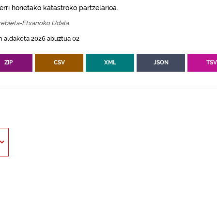
erri honetako katastroko partzelarioa.
ebieta-Etxanoko Udala
n aldaketa 2026 abuztua 02
ZIP
CSV
XML
JSON
TS