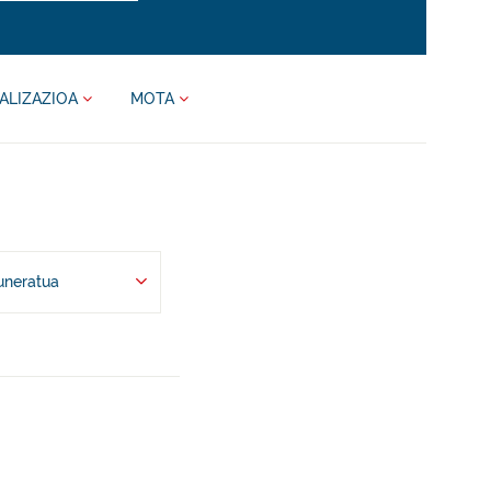
ALIZAZIOA
MOTA
uneratua