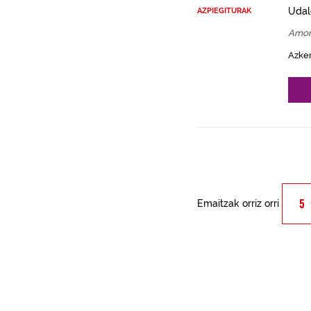
Udal
AZPIEGITURAK
Amor
Azke
Emaitzak orriz orri