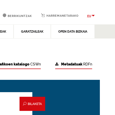
HARREMANETARAKO
EU
BERRIKUNTZAK
ZEAK
GARATZAILEAK
OPEN DATA BIZKAIA
afikoen katalogo
CSWn
Metadatuak
RDFn
BILAKETA