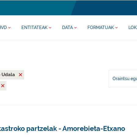
HVD
ENTITATEAK
DATA
FORMATUAK
LOK
o Udala
Oraintsu eg
tastroko partzelak - Amorebieta-Etxano