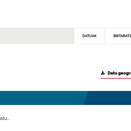
DATUAK
BISTARAT
Datu geogr