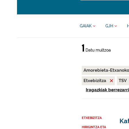
GAIAK
GJH
1
Datu multzoa
Amorebieta-Etxanok
Etxebizitza
TSV
Iragazkiak berrezarri
ETXEBIZITZA
Ka
HIRIGINTZA ETA