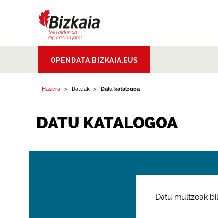
Bizkaiko Foru
OPENDATA.BIZKAIA.EUS
Aldundia
.
Diputacion
Foral de Bizkaia
Hasiera
Datuak
Datu katalogoa
DATU KATALOGOA