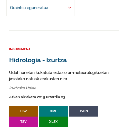
Oraintsu eguneratua
INGURUMENA
Hidrologia - Izurtza
Udal honetan kokatuta estazio ur-meteorologikoetan
jasotako datuak erakusten dira.
Izurtzako Udala
Azken aldaketa 2019 urtarrila 03
CSV
XML
JSON
TSV
XLSX