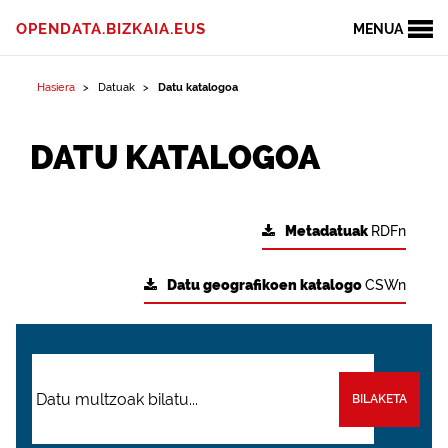
OPENDATA.BIZKAIA.EUS
MENUA
Hasiera
Datuak
Datu katalogoa
DATU KATALOGOA
Metadatuak
RDFn
Datu geografikoen katalogo
CSWn
BILAKETA