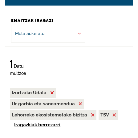
EMAITZAK IRAGAZI
Mota aukeratu
1
Datu
multzoa
Izurtzako Udala
Ur garbia eta saneamendua
Lehorreko ekosistemetako bizitza
TSV
Iragazkiak berrezarri