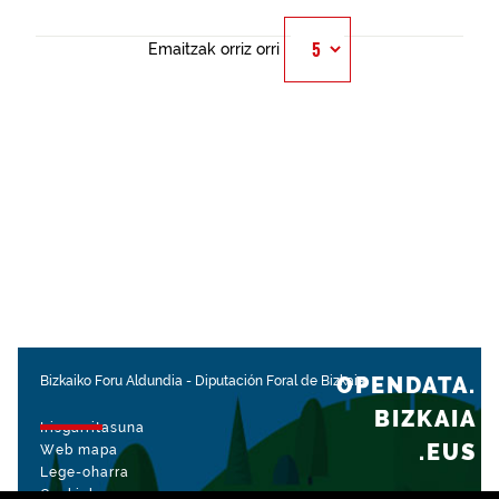
Emaitzak orriz orri
OPENDATA.
Bizkaiko Foru Aldundia
-
Diputación Foral de Bizkaia
BIZKAIA
Irisgarritasuna
.EUS
Web mapa
Lege-oharra
Cookiak