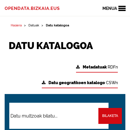
OPENDATA.BIZKAIA.EUS
MENUA
Hasiera
Datuak
Datu katalogoa
DATU KATALOGOA
Metadatuak
RDFn
Datu geografikoen katalogo
CSWn
BILAKETA