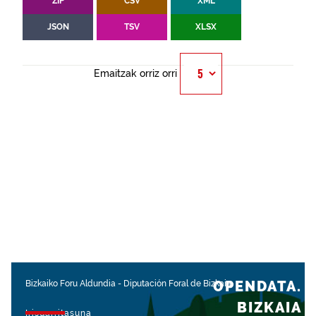
ZIP
CSV
XML
JSON
TSV
XLSX
Emaitzak orriz orri
OPENDATA.
Bizkaiko Foru Aldundia
-
Diputación Foral de Bizkaia
BIZKAIA
Irisgarritasuna