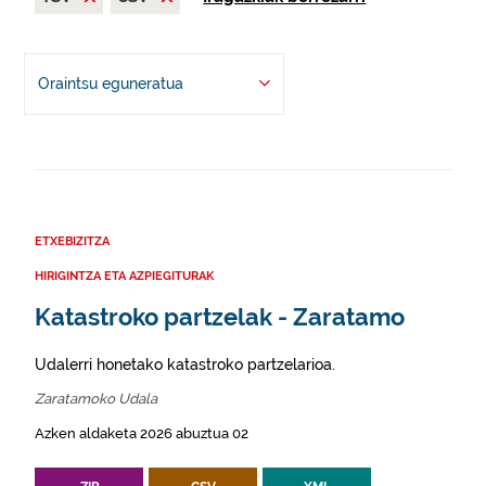
Oraintsu eguneratua
ETXEBIZITZA
HIRIGINTZA ETA AZPIEGITURAK
Katastroko partzelak - Zaratamo
Udalerri honetako katastroko partzelarioa.
Zaratamoko Udala
Azken aldaketa 2026 abuztua 02