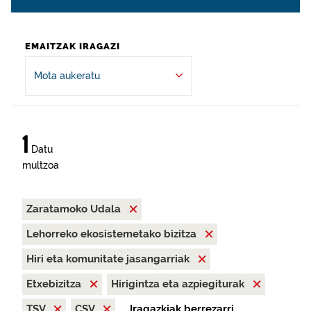
EMAITZAK IRAGAZI
Mota aukeratu
1
Datu
multzoa
Zaratamoko Udala
Lehorreko ekosistemetako bizitza
Hiri eta komunitate jasangarriak
Etxebizitza
Hirigintza eta azpiegiturak
TSV
CSV
Iragazkiak berrezarri