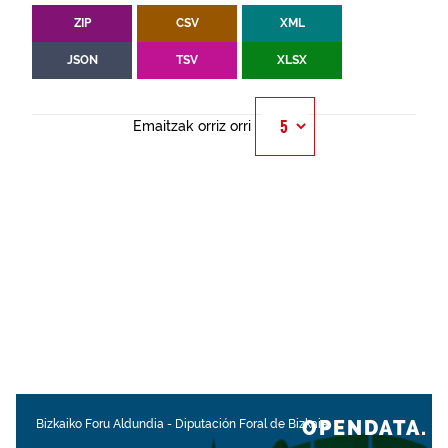
ZIP
CSV
XML
JSON
TSV
XLSX
Emaitzak orriz orri
OPENDATA.
Bizkaiko Foru Aldundia
-
Diputación Foral de Bizkaia