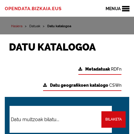
OPENDATA.BIZKAIA.EUS
MENUA
Hasiera
Datuak
Datu katalogoa
DATU KATALOGOA
Metadatuak
RDFn
Datu geografikoen katalogo
CSWn
BILAKETA