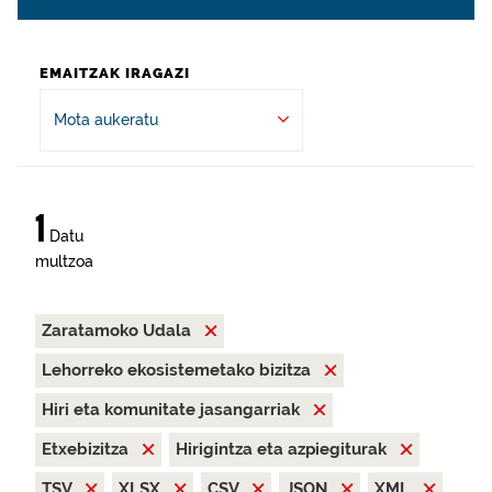
EMAITZAK IRAGAZI
Mota aukeratu
1
Datu
multzoa
Zaratamoko Udala
Lehorreko ekosistemetako bizitza
Hiri eta komunitate jasangarriak
Etxebizitza
Hirigintza eta azpiegiturak
TSV
XLSX
CSV
JSON
XML