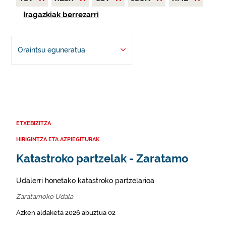
Iragazkiak berrezarri
Oraintsu eguneratua
ETXEBIZITZA
HIRIGINTZA ETA AZPIEGITURAK
Katastroko partzelak - Zaratamo
Udalerri honetako katastroko partzelarioa.
Zaratamoko Udala
Azken aldaketa 2026 abuztua 02