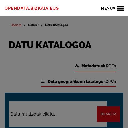
OPENDATA.BIZKAIA.EUS
MENUA
Hasiera
Datuak
Datu katalogoa
DATU KATALOGOA
Metadatuak
RDFn
Datu geografikoen katalogo
CSWn
BILAKETA