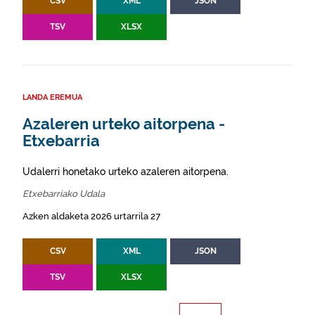
CSV
XML
JSON
TSV
XLSX
LANDA EREMUA
Azaleren urteko aitorpena -
Etxebarria
Udalerri honetako urteko azaleren aitorpena.
Etxebarriako Udala
Azken aldaketa 2026 urtarrila 27
CSV
XML
JSON
TSV
XLSX