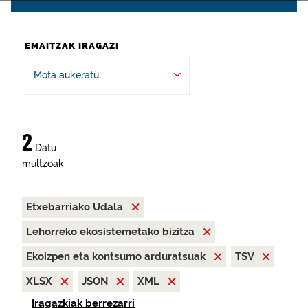
EMAITZAK IRAGAZI
Mota aukeratu
2
Datu
multzoak
Etxebarriako Udala
Lehorreko ekosistemetako bizitza
Ekoizpen eta kontsumo arduratsuak
TSV
XLSX
JSON
XML
Iragazkiak berrezarri