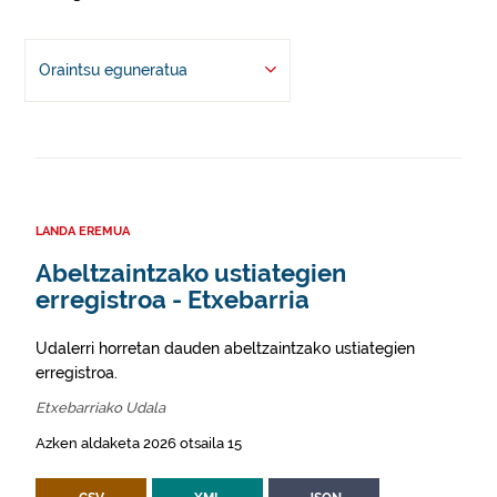
Oraintsu eguneratua
LANDA EREMUA
Abeltzaintzako ustiategien
erregistroa - Etxebarria
Udalerri horretan dauden abeltzaintzako ustiategien
erregistroa.
Etxebarriako Udala
Azken aldaketa 2026 otsaila 15