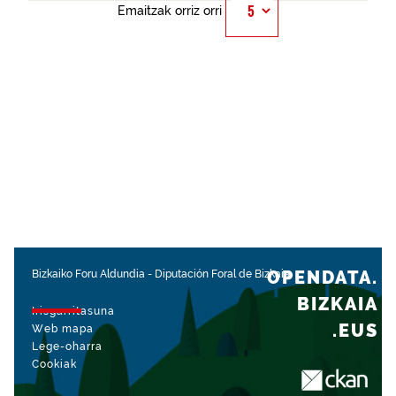
Emaitzak orriz orri
OPENDATA.
Bizkaiko Foru Aldundia
-
Diputación Foral de Bizkaia
BIZKAIA
Irisgarritasuna
.EUS
Web mapa
Lege-oharra
Cookiak