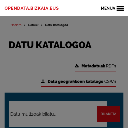
OPENDATA.BIZKAIA.EUS
MENUA
Hasiera
Datuak
Datu katalogoa
DATU KATALOGOA
Metadatuak
RDFn
Datu geografikoen katalogo
CSWn
BILAKETA