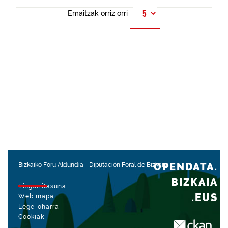
Emaitzak orriz orri
OPENDATA.
Bizkaiko Foru Aldundia
-
Diputación Foral de Bizkaia
BIZKAIA
Irisgarritasuna
.EUS
Web mapa
Lege-oharra
Cookiak