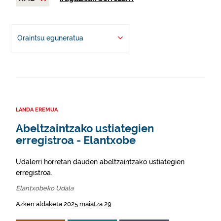
Oraintsu eguneratua
LANDA EREMUA
Abeltzaintzako ustiategien
erregistroa - Elantxobe
Udalerri horretan dauden abeltzaintzako ustiategien
erregistroa.
Elantxobeko Udala
Azken aldaketa 2025 maiatza 29