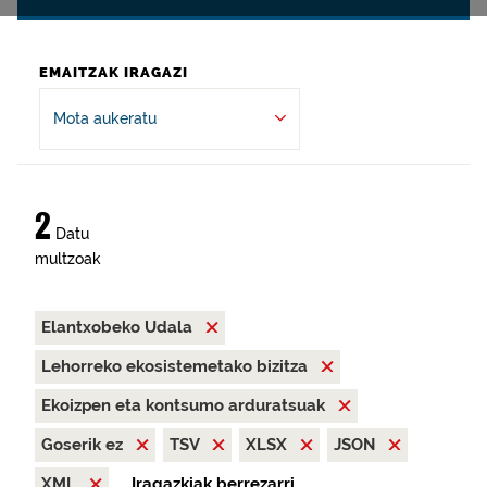
EMAITZAK IRAGAZI
Mota aukeratu
2
Datu
multzoak
Elantxobeko Udala
Lehorreko ekosistemetako bizitza
Ekoizpen eta kontsumo arduratsuak
Goserik ez
TSV
XLSX
JSON
XML
Iragazkiak berrezarri