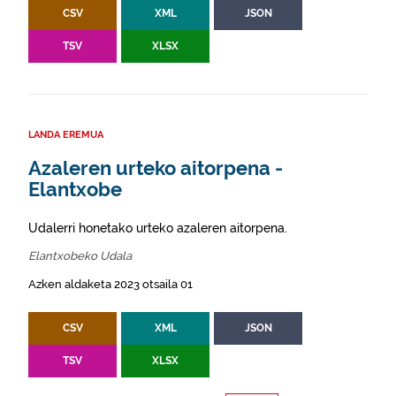
CSV
XML
JSON
TSV
XLSX
LANDA EREMUA
Azaleren urteko aitorpena -
Elantxobe
Udalerri honetako urteko azaleren aitorpena.
Elantxobeko Udala
Azken aldaketa 2023 otsaila 01
CSV
XML
JSON
TSV
XLSX