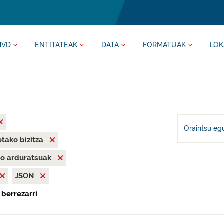
HVD
ENTITATEAK
DATA
FORMATUAK
LOK
Oraintsu eg
tako bizitza
mo arduratsuak
JSON
 berrezarri