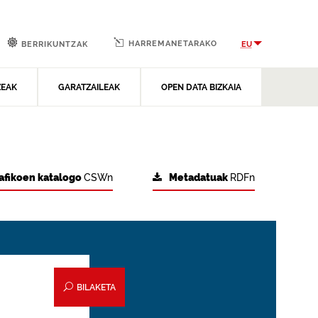
HARREMANETARAKO
EU
BERRIKUNTZAK
ZEAK
GARATZAILEAK
OPEN DATA BIZKAIA
afikoen katalogo
CSWn
Metadatuak
RDFn
BILAKETA