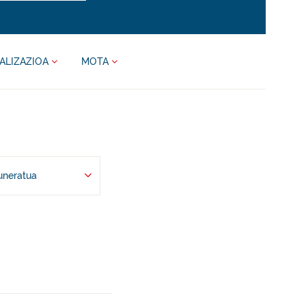
ALIZAZIOA
MOTA
uneratua