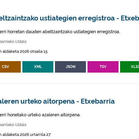
ltzaintzako ustiategien erregistroa - Etxeb
erri horretan dauden abeltzaintzako ustiategien erregistroa.
arriako Udala
 aldaketa 2026 otsaila 15
CSV
XML
JSON
TSV
XLS
leren urteko aitorpena - Etxebarria
erri honetako urteko azaleren aitorpena.
arriako Udala
 aldaketa 2026 urtarrila 27