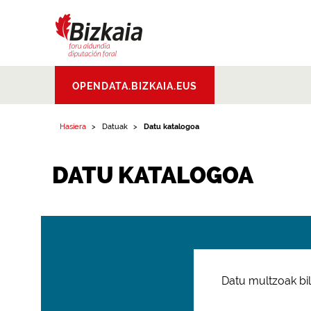
Bizkaiko Foru
OPENDATA.BIZKAIA.EUS
Aldundia
.
Diputacion
Foral de Bizkaia
Hasiera
Datuak
Datu katalogoa
DATU KATALOGOA