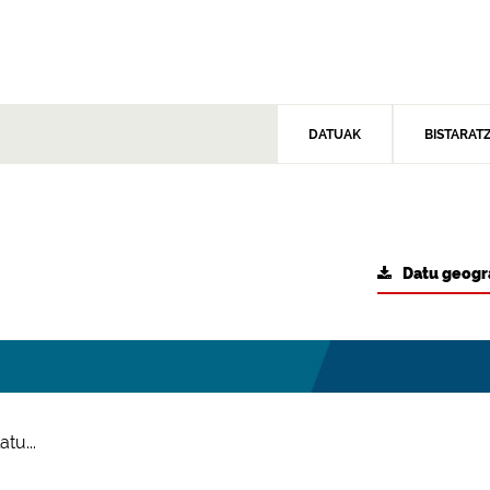
DATUAK
BISTARAT
Datu geogr