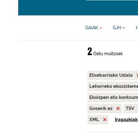
GAIAK
GJH
2
Datu multzoak
Etxebarriako Udala
Lehorreko ekosisteme
Ekoizpen eta kontsu
Goserik ez
TSV
XML
Iragazkiak