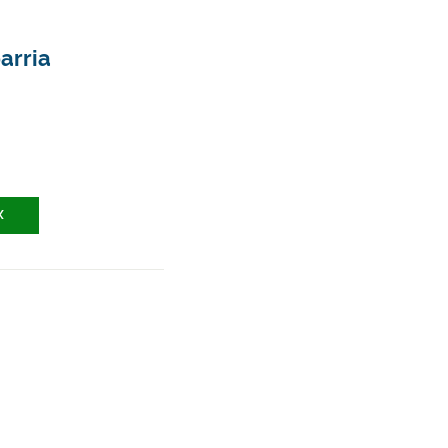
arria
X