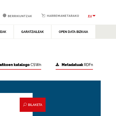
HARREMANETARAKO
EU
BERRIKUNTZAK
ZEAK
GARATZAILEAK
OPEN DATA BIZKAIA
afikoen katalogo
CSWn
Metadatuak
RDFn
BILAKETA