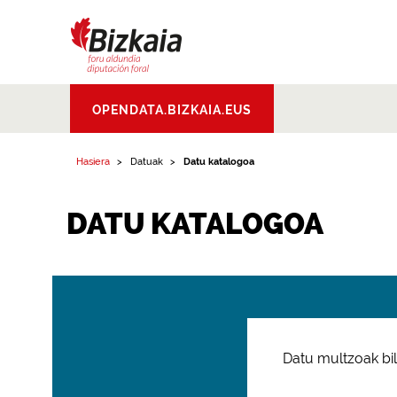
Bizkaiko Foru
OPENDATA.BIZKAIA.EUS
Aldundia
.
Diputacion
Foral de Bizkaia
Hasiera
Datuak
Datu katalogoa
DATU KATALOGOA