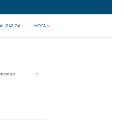
ALIZAZIOA
MOTA
uneratua