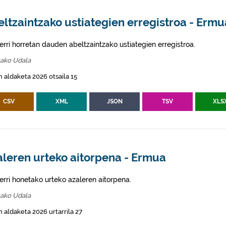
ltzaintzako ustiategien erregistroa - Ermu
erri horretan dauden abeltzaintzako ustiategien erregistroa.
ako Udala
 aldaketa 2026 otsaila 15
CSV
XML
JSON
TSV
XLS
aleren urteko aitorpena - Ermua
erri honetako urteko azaleren aitorpena.
ako Udala
 aldaketa 2026 urtarrila 27