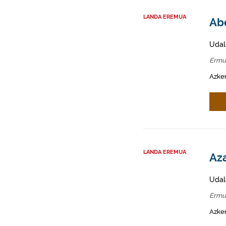
LANDA EREMUA
Abe
Udal
Ermu
Azken
LANDA EREMUA
Az
Udal
Ermu
Azken