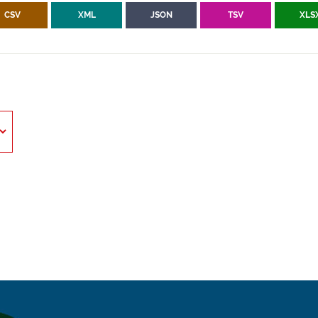
CSV
XML
JSON
TSV
XLS