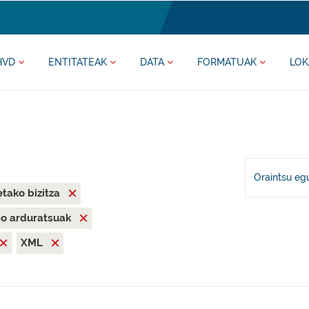
HVD
ENTITATEAK
DATA
FORMATUAK
LOK
Oraintsu eg
tako bizitza
mo arduratsuak
XML