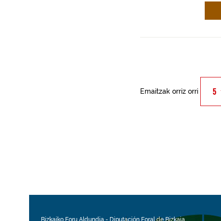
Emaitzak orriz orri
Bizkaiko Foru Aldundia
-
Diputación Foral de Bizkaia