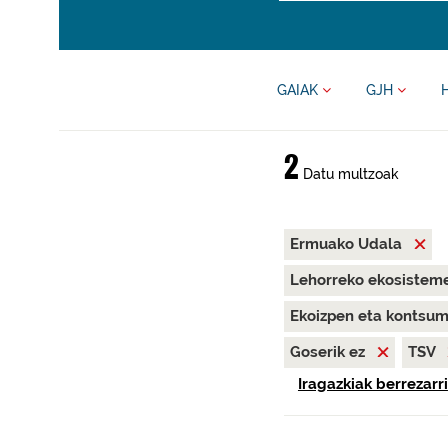
GAIAK
GJH
2
Datu multzoak
Ermuako Udala
Lehorreko ekosisteme
Ekoizpen eta kontsu
Goserik ez
TSV
Iragazkiak berrezarri