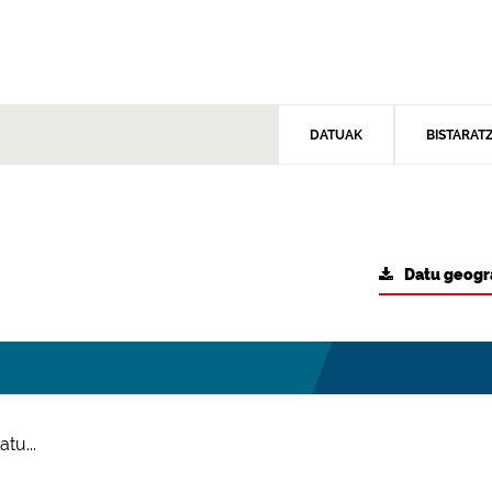
DATUAK
BISTARAT
Datu geogr