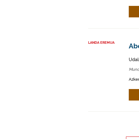
LANDA EREMUA
Abe
Udal
Mund
Azken