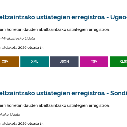
ltzaintzako ustiategien erregistroa - Uga
erri horretan dauden abeltzaintzako ustiategien erregistroa.
-Miraballesko Udala
 aldaketa 2026 otsaila 15
CSV
XML
JSON
TSV
XLS
ltzaintzako ustiategien erregistroa - Sond
erri horretan dauden abeltzaintzako ustiategien erregistroa.
ikako Udala
 aldaketa 2026 otsaila 15