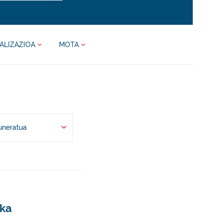
ALIZAZIOA
MOTA
uneratua
aka