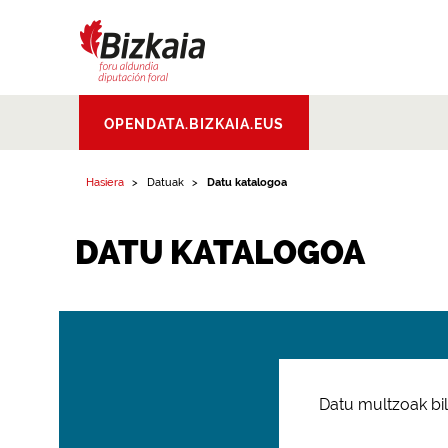
Bizkaiko Foru
OPENDATA.BIZKAIA.EUS
Aldundia
.
Diputacion
Foral de Bizkaia
Hasiera
Datuak
Datu katalogoa
DATU KATALOGOA