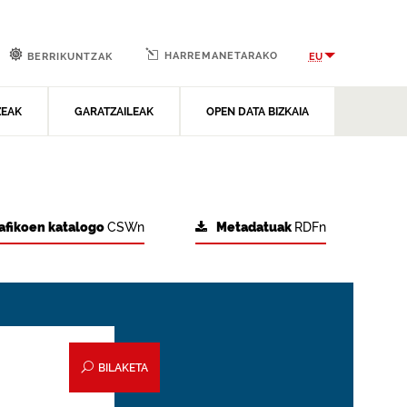
HARREMANETARAKO
EU
BERRIKUNTZAK
ZEAK
GARATZAILEAK
OPEN DATA BIZKAIA
afikoen katalogo
CSWn
Metadatuak
RDFn
BILAKETA