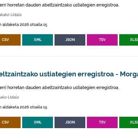
erri horretan dauden abeltzaintzako ustiategien erregistroa.
kako Udala
 aldaketa 2026 otsaila 15
CSV
XML
JSON
TSV
XLS
ltzaintzako ustiategien erregistroa - Morg
erri horretan dauden abeltzaintzako ustiategien erregistroa.
ako Udala
 aldaketa 2026 otsaila 15
CSV
XML
JSON
TSV
XLS