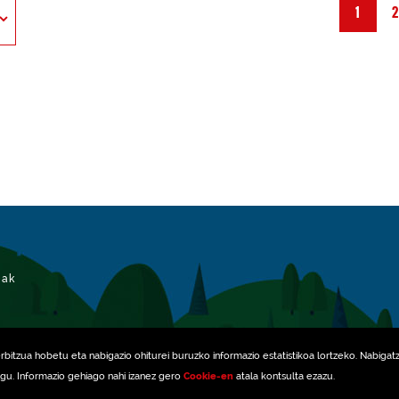
1
iak
erbitzua hobetu eta nabigazio ohiturei buruzko informazio estatistikoa lortzeko. Nabigat
ugu. Informazio gehiago nahi izanez gero
Cookie-en
atala kontsulta ezazu.