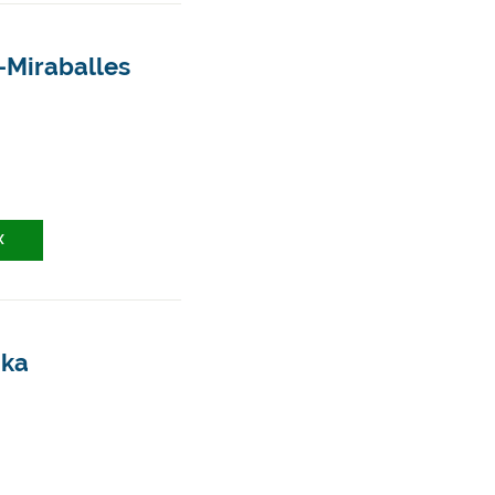
o-Miraballes
X
ika