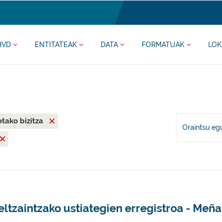
HVD
ENTITATEAK
DATA
FORMATUAK
LOK
tako bizitza
Oraintsu eg
ltzaintzako ustiategien erregistroa - Meñ