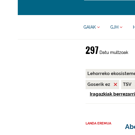
GAIAK
GJH
297
Datu multzoak
Lehorreko ekosisteme
Goserik ez
TSV
Iragazkiak berrezarri
LANDA EREMUA
Abe