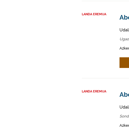
LANDA EREMUA
Abe
Udal
Ugao
Azken
LANDA EREMUA
Abe
Udal
Sond
Azken