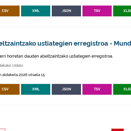
CSV
XML
JSON
TSV
XLS
ltzaintzako ustiategien erregistroa - Mun
erri horretan dauden abeltzaintzako ustiategien erregistroa.
akako Udala
 aldaketa 2026 otsaila 15
CSV
XML
JSON
TSV
XLS