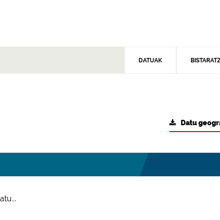
DATUAK
BISTARAT
Datu geogr