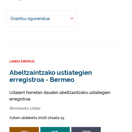
Oraintsu eguneratua
LANDA EREMUA
Abeltzaintzako ustiategien
erregistroa - Bermeo
Udalerri horretan dauden abeltzaintzako ustiategien
erregistroa.
Bermeoko Udala
Azken aldaketa 2026 otsaila 15