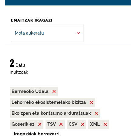
EMAITZAK IRAGAZI
Mota aukeratu
2
Datu
multzoak
Bermeoko Udala
Lehorreko ekosistemetako bizitza
Ekoizpen eta kontsumo arduratsuak
Goserik ez
TSV
CSV
XML
Iragazkiak berrezarri