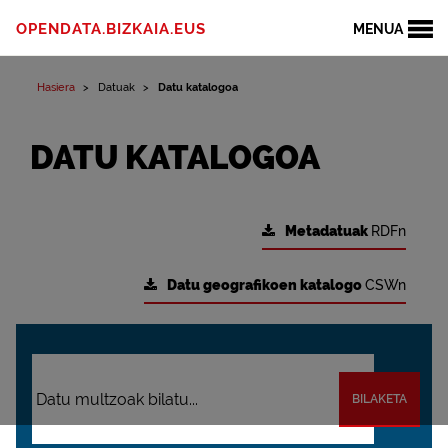
OPENDATA.BIZKAIA.EUS
MENUA
Hasiera
Datuak
Datu katalogoa
DATU KATALOGOA
Metadatuak
RDFn
Datu geografikoen katalogo
CSWn
BILAKETA