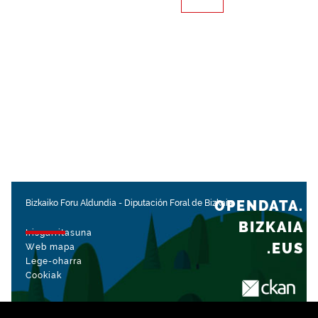
OPENDATA.
Bizkaiko Foru Aldundia
-
Diputación Foral de Bizkaia
BIZKAIA
Irisgarritasuna
.EUS
Web mapa
Lege-oharra
Cookiak
rekin kudeatua