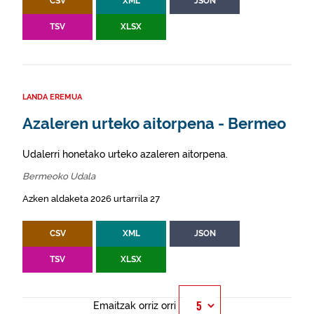
CSV
XML
JSON
TSV
XLSX
LANDA EREMUA
Azaleren urteko aitorpena - Bermeo
Udalerri honetako urteko azaleren aitorpena.
Bermeoko Udala
Azken aldaketa 2026 urtarrila 27
CSV
XML
JSON
TSV
XLSX
Emaitzak orriz orri