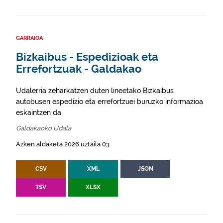
GARRAIOA
Bizkaibus - Espedizioak eta
Errefortzuak - Galdakao
Udalerria zeharkatzen duten lineetako Bizkaibus
autobusen espedizio eta errefortzuei buruzko informazioa
eskaintzen da.
Galdakaoko Udala
Azken aldaketa 2026 uztaila 03
CSV
XML
JSON
TSV
XLSX