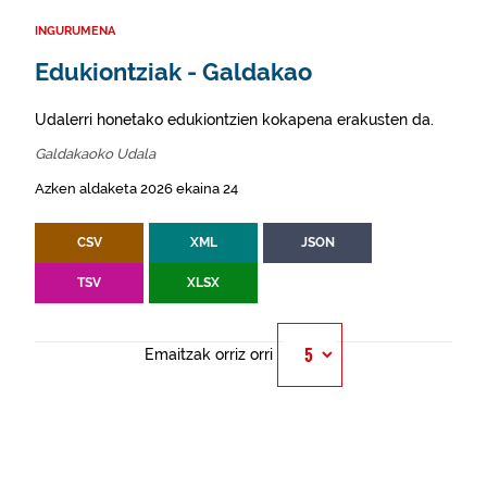
INGURUMENA
Edukiontziak - Galdakao
Udalerri honetako edukiontzien kokapena erakusten da.
Galdakaoko Udala
Azken aldaketa 2026 ekaina 24
CSV
XML
JSON
TSV
XLSX
Emaitzak orriz orri