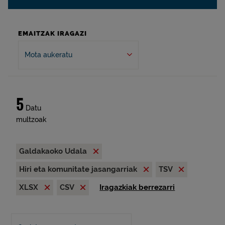
EMAITZAK IRAGAZI
Mota aukeratu
5
Datu
multzoak
Galdakaoko Udala
Hiri eta komunitate jasangarriak
TSV
XLSX
CSV
Iragazkiak berrezarri