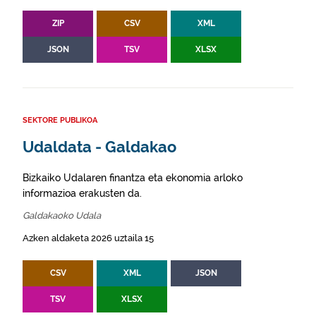
ZIP
CSV
XML
JSON
TSV
XLSX
SEKTORE PUBLIKOA
Udaldata - Galdakao
Bizkaiko Udalaren finantza eta ekonomia arloko
informazioa erakusten da.
Galdakaoko Udala
Azken aldaketa 2026 uztaila 15
CSV
XML
JSON
TSV
XLSX