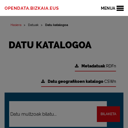
OPENDATA.BIZKAIA.EUS
MENUA
Hasiera
Datuak
Datu katalogoa
DATU KATALOGOA
Metadatuak
RDFn
Datu geografikoen katalogo
CSWn
BILAKETA