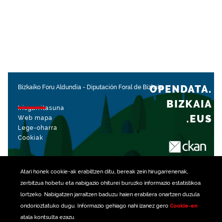
OPENDATA.
Bizkaiko Foru Aldundia
-
Diputación Foral de Bizkaia
BIZKAIA
Irisgarritasuna
.EUS
Web mapa
Lege-oharra
Cookiak
rekin kudeatua
Atari honek
cookie
-ak erabiltzen ditu, bereak zein hirugarrenenak,
zerbitzua hobetu eta nabigazio ohiturei buruzko informazio estatistikoa
lortzeko. Nabigatzen jarraitzen baduzu haien erabilera onartzen duzula
ondorioztatuko dugu. Informazio gehiago nahi izanez gero
Cookie-en
atala kontsulta ezazu.