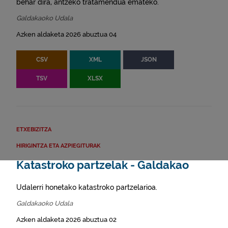
behar dira, antzeko tratamendua emateko.
Galdakaoko Udala
Azken aldaketa 2026 abuztua 04
CSV
XML
JSON
TSV
XLSX
ETXEBIZITZA
HIRIGINTZA ETA AZPIEGITURAK
Katastroko partzelak - Galdakao
Udalerri honetako katastroko partzelarioa.
Galdakaoko Udala
Azken aldaketa 2026 abuztua 02