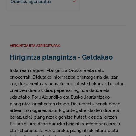
Oraintsu eguneratua
HIRIGINTZA ETA AZPIEGITURAK
Hirigintza plangintza - Galdakao
Indarrean dagoen Plangintza Orokorra eta datu
orrokorrak. Bildutako informazioa orientagarria da; izan
ere, dokumentu arauemaile edo lotesle bakarrak benetan
onartzen direnak dira, paperean eginda daude eta
udaletako, Foru Aldundiko eta Eusko Jaurlaritzako
plangintza-artxiboetan daude. Dokumentu horiek beren
artean homogeneotasunik gorde gabe idazten dira, eta,
beraz, udal-plangintzak gehitze hutsetik ez da lortzen
Bizkaiko lurraldeari buruzko hirigintza-informazio jarraitu
eta koherenterik. Horretarako, plangintzak interpretatu