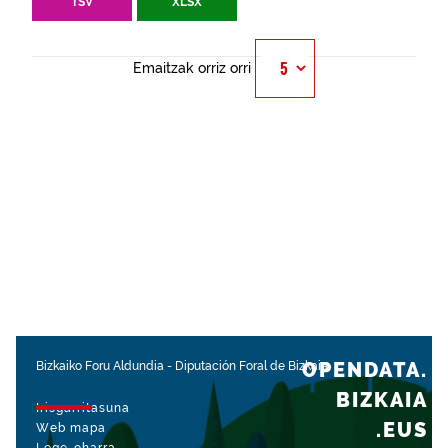
TSV
XLSX
Emaitzak orriz orri
OPENDATA.
Bizkaiko Foru Aldundia
-
Diputación Foral de Bizkaia
BIZKAIA
Irisgarritasuna
.EUS
Web mapa