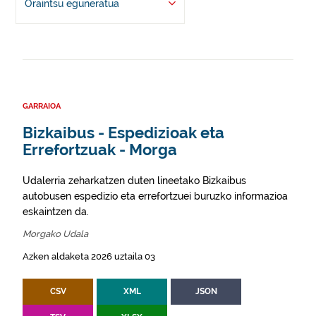
Oraintsu eguneratua
GARRAIOA
Bizkaibus - Espedizioak eta
Errefortzuak - Morga
Udalerria zeharkatzen duten lineetako Bizkaibus
autobusen espedizio eta errefortzuei buruzko informazioa
eskaintzen da.
Morgako Udala
Azken aldaketa 2026 uztaila 03
CSV
XML
JSON