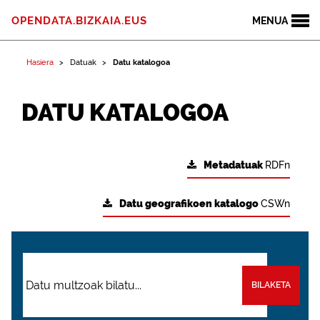
OPENDATA.BIZKAIA.EUS
MENUA
Hasiera
Datuak
Datu katalogoa
DATU KATALOGOA
Metadatuak
RDFn
Datu geografikoen katalogo
CSWn
BILAKETA