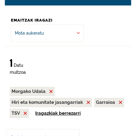
EMAITZAK IRAGAZI
Mota aukeratu
1
Datu
multzoa
Morgako Udala
Hiri eta komunitate jasangarriak
Garraioa
TSV
Iragazkiak berrezarri