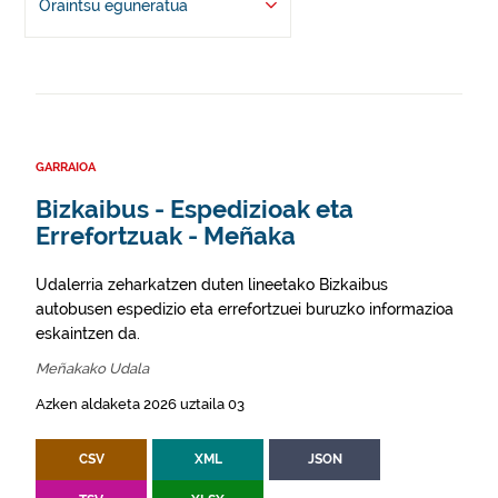
Oraintsu eguneratua
GARRAIOA
Bizkaibus - Espedizioak eta
Errefortzuak - Meñaka
Udalerria zeharkatzen duten lineetako Bizkaibus
autobusen espedizio eta errefortzuei buruzko informazioa
eskaintzen da.
Meñakako Udala
Azken aldaketa 2026 uztaila 03
CSV
XML
JSON