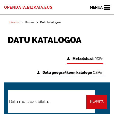
OPENDATA.BIZKAIA.EUS
MENUA
Hasiera
Datuak
Datu katalogoa
DATU KATALOGOA
Metadatuak
RDFn
Datu geografikoen katalogo
CSWn
BILAKETA