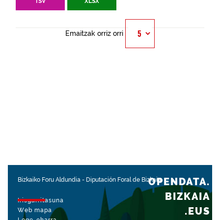
TSV
XLSX
Emaitzak orriz orri
OPENDATA.
Bizkaiko Foru Aldundia
-
Diputación Foral de Bizkaia
BIZKAIA
Irisgarritasuna
.EUS
Web mapa