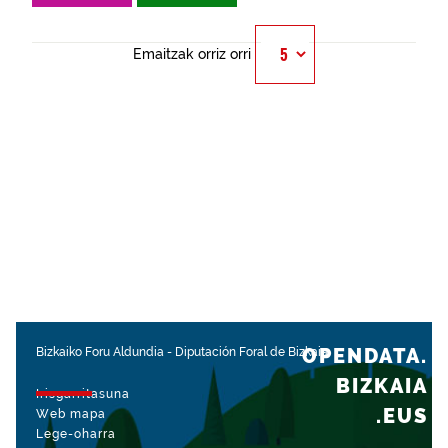
Emaitzak orriz orri
OPENDATA.
Bizkaiko Foru Aldundia
-
Diputación Foral de Bizkaia
BIZKAIA
Irisgarritasuna
.EUS
Web mapa
Lege-oharra