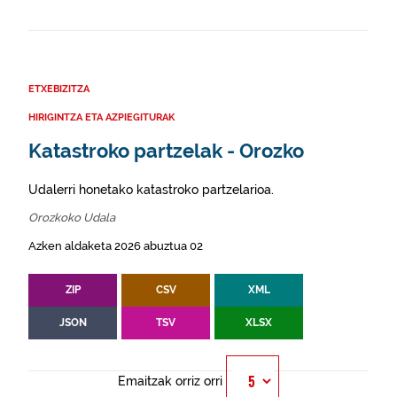
ETXEBIZITZA
HIRIGINTZA ETA AZPIEGITURAK
Katastroko partzelak - Orozko
Udalerri honetako katastroko partzelarioa.
Orozkoko Udala
Azken aldaketa 2026 abuztua 02
ZIP
CSV
XML
JSON
TSV
XLSX
Emaitzak orriz orri