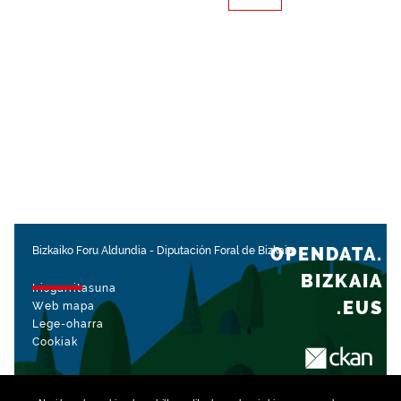
OPENDATA.
Bizkaiko Foru Aldundia
-
Diputación Foral de Bizkaia
BIZKAIA
Irisgarritasuna
.EUS
Web mapa
Lege-oharra
Cookiak
rekin kudeatua