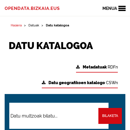
OPENDATA.BIZKAIA.EUS
MENUA
Hasiera
Datuak
Datu katalogoa
DATU KATALOGOA
Metadatuak
RDFn
Datu geografikoen katalogo
CSWn
BILAKETA