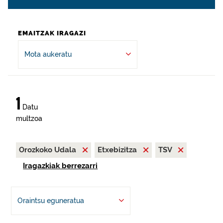
EMAITZAK IRAGAZI
Mota aukeratu
1
Datu
multzoa
Orozkoko Udala
Etxebizitza
TSV
Iragazkiak berrezarri
Oraintsu eguneratua