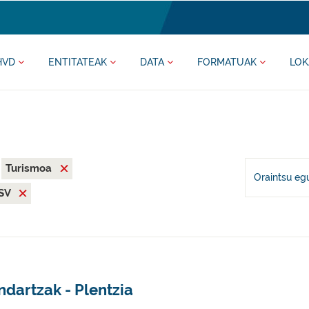
HVD
ENTITATEAK
DATA
FORMATUAK
LOK
Turismoa
Oraintsu eg
SV
dartzak - Plentzia