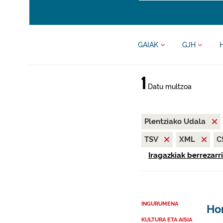
GAIAK
GJH
1
Datu multzoa
Plentziako Udala
TSV
XML
C
Iragazkiak berrezarri
INGURUMENA
Hon
KULTURA ETA AISIA