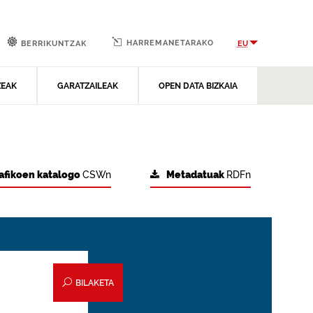
HARREMANETARAKO
EU
BERRIKUNTZAK
ZEAK
GARATZAILEAK
OPEN DATA BIZKAIA
afikoen katalogo
CSWn
Metadatuak
RDFn
BILAKETA