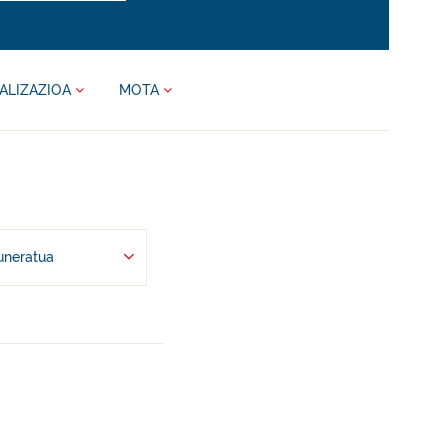
ALIZAZIOA
MOTA
uneratua