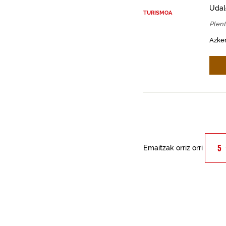
Udal
TURISMOA
Plent
Azken
Emaitzak orriz orri