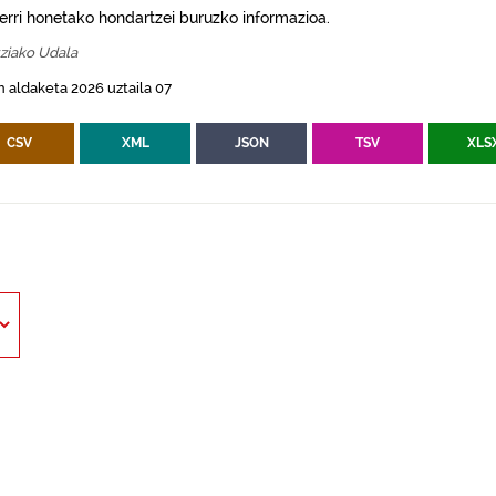
erri honetako hondartzei buruzko informazioa.
ziako Udala
 aldaketa 2026 uztaila 07
CSV
XML
JSON
TSV
XLS