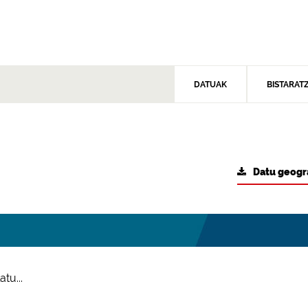
DATUAK
BISTARAT
Datu geogr