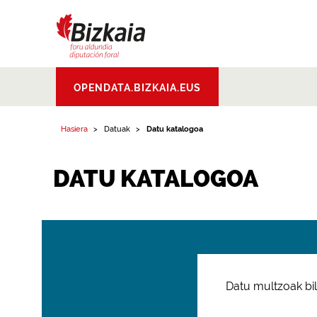
Bizkaiko Foru
OPENDATA.BIZKAIA.EUS
Aldundia
.
Diputacion
Foral de Bizkaia
Hasiera
Datuak
Datu katalogoa
DATU KATALOGOA