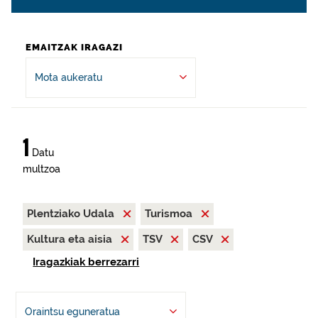
EMAITZAK IRAGAZI
Mota aukeratu
1
Datu
multzoa
Plentziako Udala
Turismoa
Kultura eta aisia
TSV
CSV
Iragazkiak berrezarri
Oraintsu eguneratua