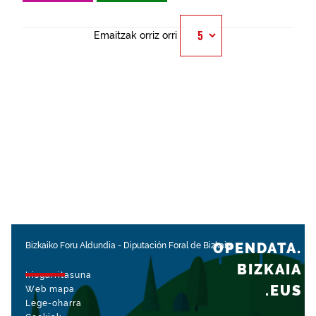
Emaitzak orriz orri
OPENDATA.
Bizkaiko Foru Aldundia
-
Diputación Foral de Bizkaia
BIZKAIA
Irisgarritasuna
.EUS
Web mapa
Lege-oharra