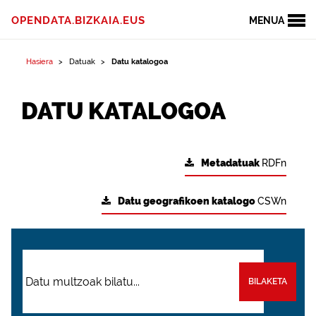
OPENDATA.BIZKAIA.EUS
MENUA
Hasiera
Datuak
Datu katalogoa
DATU KATALOGOA
Metadatuak
RDFn
Datu geografikoen katalogo
CSWn
BILAKETA