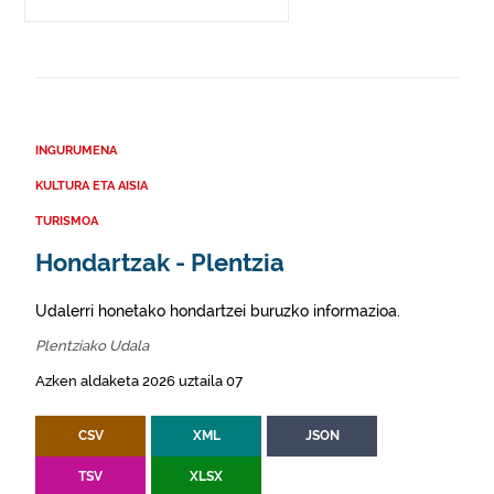
INGURUMENA
KULTURA ETA AISIA
TURISMOA
Hondartzak - Plentzia
Udalerri honetako hondartzei buruzko informazioa.
Plentziako Udala
Azken aldaketa 2026 uztaila 07
CSV
XML
JSON
TSV
XLSX