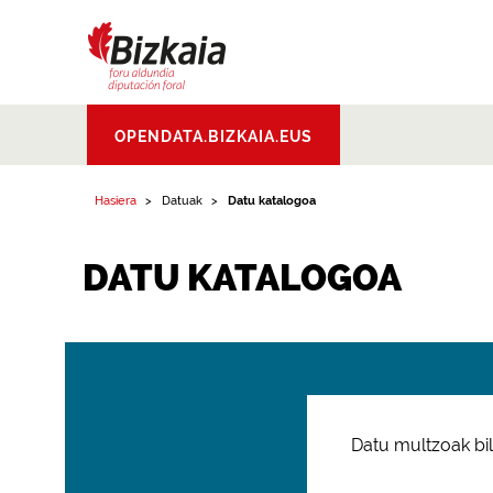
Bizkaiko Foru
OPENDATA.BIZKAIA.EUS
Aldundia
.
Diputacion
Foral de Bizkaia
Hasiera
Datuak
Datu katalogoa
DATU KATALOGOA