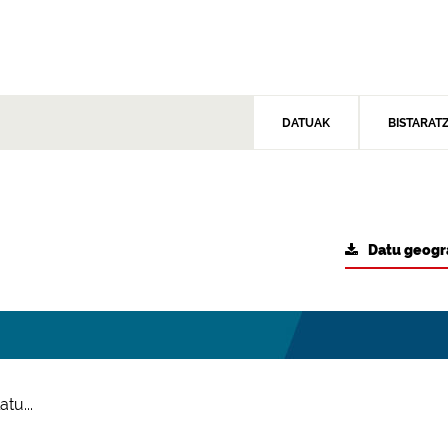
DATUAK
BISTARAT
Datu geogr