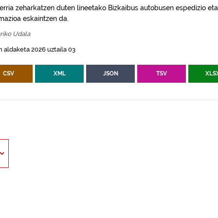
erria zeharkatzen duten lineetako Bizkaibus autobusen espedizio eta
rmazioa eskaintzen da.
riko Udala
 aldaketa 2026 uztaila 03
CSV
XML
JSON
TSV
XLS