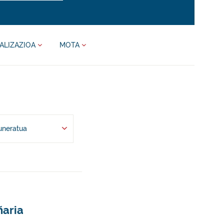
ALIZAZIOA
MOTA
uneratua
ñaria