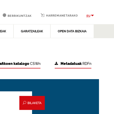
HARREMANETARAKO
EU
BERRIKUNTZAK
ZEAK
GARATZAILEAK
OPEN DATA BIZKAIA
afikoen katalogo
CSWn
Metadatuak
RDFn
BILAKETA