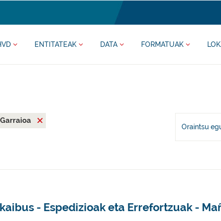
HVD
ENTITATEAK
DATA
FORMATUAK
LOK
Garraioa
Oraintsu eg
kaibus - Espedizioak eta Errefortzuak - Ma