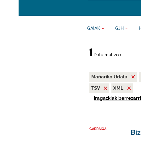
GAIAK
GJH
1
Datu multzoa
Mañariko Udala
TSV
XML
Iragazkiak berrezarri
GARRAIOA
Biz