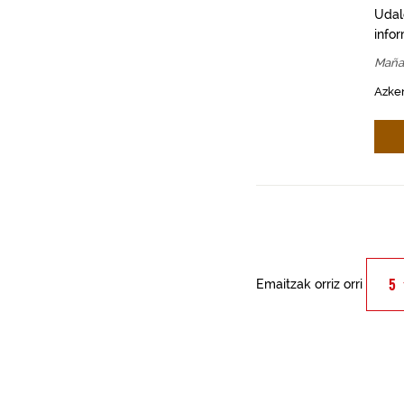
Udal
info
Maña
Azken
Emaitzak orriz orri