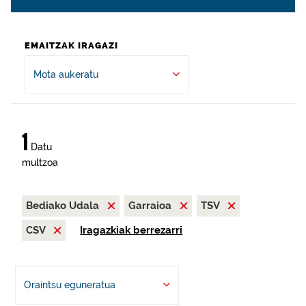
EMAITZAK IRAGAZI
Mota aukeratu
1
Datu
multzoa
Bediako Udala
Garraioa
TSV
CSV
Iragazkiak berrezarri
Oraintsu eguneratua