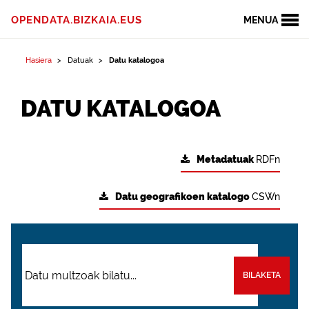
OPENDATA.BIZKAIA.EUS
MENUA
Hasiera
Datuak
Datu katalogoa
DATU KATALOGOA
Metadatuak
RDFn
Datu geografikoen katalogo
CSWn
BILAKETA