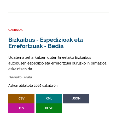
GARRAIOA
Bizkaibus - Espedizioak eta
Errefortzuak - Bedia
Udalerria zeharkatzen duten lineetako Bizkaibus
autobusen espedizio eta errefortzuei buruzko informazioa
eskaintzen da.
Bediako Udala
Azken aldaketa 2026 uztaila 03
CSV
XML
JSON
TSV
XLSX