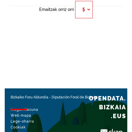
Emaitzak orriz orri
OPENDATA.
Bizkaiko Foru Aldundia
-
Diputación Foral de Bizkaia
BIZKAIA
Irisgarritasuna
.EUS
Web mapa
Lege-oharra
Cookiak