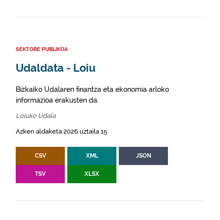
SEKTORE PUBLIKOA
Udaldata - Loiu
Bizkaiko Udalaren finantza eta ekonomia arloko
informazioa erakusten da.
Loiuko Udala
Azken aldaketa 2026 uztaila 15
CSV
XML
JSON
TSV
XLSX