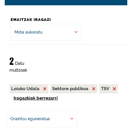
EMAITZAK IRAGAZI
Mota aukeratu
2
Datu
multzoak
Loiuko Udala
Sektore publikoa
TSV
Iragazkiak berrezarri
Oraintsu eguneratua