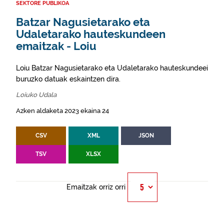
SEKTORE PUBLIKOA
Batzar Nagusietarako eta
Udaletarako hauteskundeen
emaitzak - Loiu
Loiu Batzar Nagusietarako eta Udaletarako hauteskundeei
buruzko datuak eskaintzen dira.
Loiuko Udala
Azken aldaketa 2023 ekaina 24
CSV
XML
JSON
TSV
XLSX
Emaitzak orriz orri