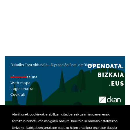
OPENDATA.
Bizkaiko Foru Aldundia
-
Diputación Foral de Bizkaia
BIZKAIA
Irisgarritasuna
.EUS
Web mapa
Lege-oharra
Cookiak
rekin kudeatua
Atari honek
cookie
-ak erabiltzen ditu, bereak zein hirugarrenenak,
zerbitzua hobetu eta nabigazio ohiturei buruzko informazio estatistikoa
lortzeko. Nabigatzen jarraitzen baduzu haien erabilera onartzen duzula