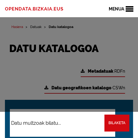
OPENDATA.BIZKAIA.EUS
MENUA
Hasiera
Datuak
Datu katalogoa
DATU KATALOGOA
Metadatuak
RDFn
Datu geografikoen katalogo
CSWn
BILAKETA