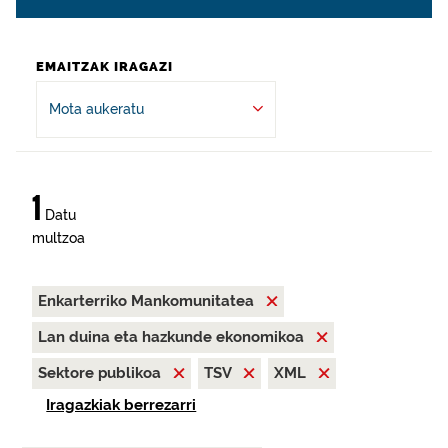
EMAITZAK IRAGAZI
Mota aukeratu
1
Datu
multzoa
Enkarterriko Mankomunitatea
Lan duina eta hazkunde ekonomikoa
Sektore publikoa
TSV
XML
Iragazkiak berrezarri