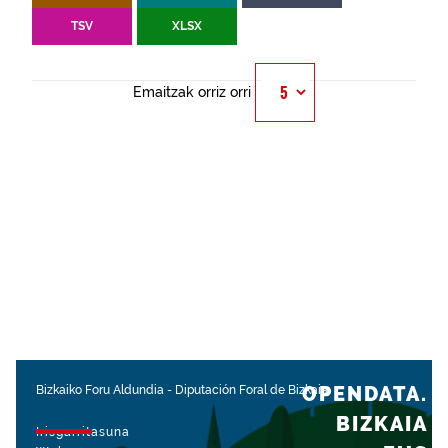
TSV
XLSX
Emaitzak orriz orri
OPENDATA.
Bizkaiko Foru Aldundia
-
Diputación Foral de Bizkaia
BIZKAIA
Irisgarritasuna