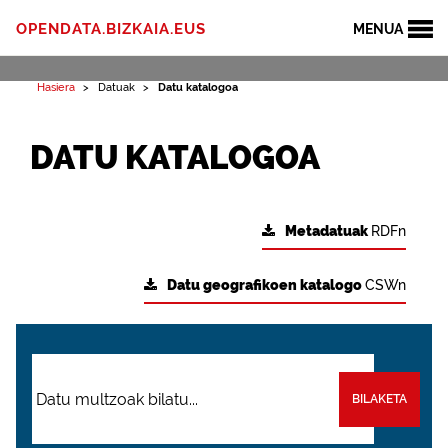
OPENDATA.BIZKAIA.EUS
MENUA
Hasiera
Datuak
Datu katalogoa
DATU KATALOGOA
Metadatuak
RDFn
Datu geografikoen katalogo
CSWn
BILAKETA