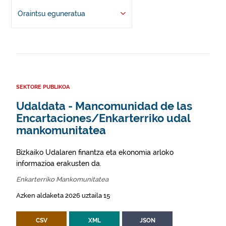
Oraintsu eguneratua
SEKTORE PUBLIKOA
Udaldata - Mancomunidad de las
Encartaciones/Enkarterriko udal
mankomunitatea
Bizkaiko Udalaren finantza eta ekonomia arloko
informazioa erakusten da.
Enkarterriko Mankomunitatea
Azken aldaketa 2026 uztaila 15
CSV
XML
JSON