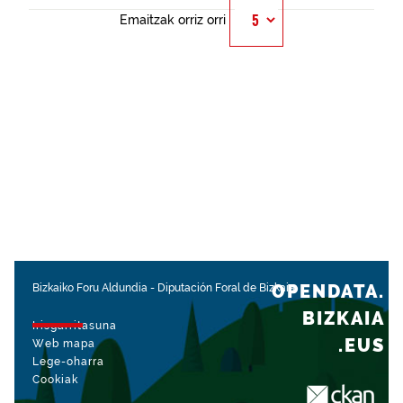
Emaitzak orriz orri
OPENDATA.
Bizkaiko Foru Aldundia
-
Diputación Foral de Bizkaia
BIZKAIA
Irisgarritasuna
.EUS
Web mapa
Lege-oharra
Cookiak