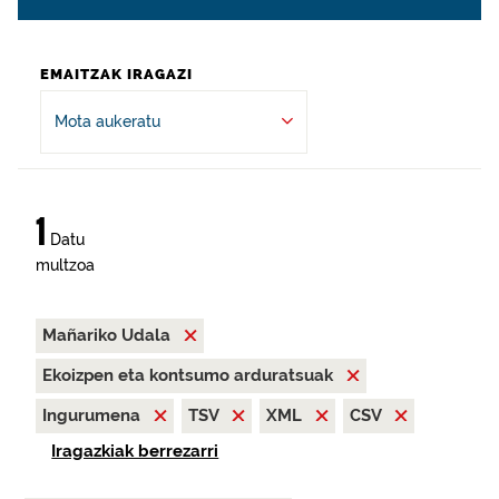
EMAITZAK IRAGAZI
Mota aukeratu
1
Datu
multzoa
Mañariko Udala
Ekoizpen eta kontsumo arduratsuak
Ingurumena
TSV
XML
CSV
Iragazkiak berrezarri