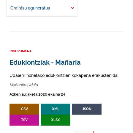
Oraintsu eguneratua
INGURUMENA
Edukiontziak - Mañaria
Udalerri honetako edukiontzien kokapena erakusten da.
Mañariko Udala
Azken aldaketa 2026 ekaina 24
CSV
XML
JSON
TSV
XLSX