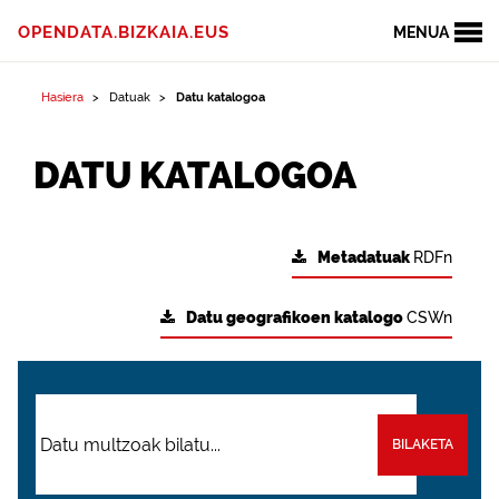
OPENDATA.BIZKAIA.EUS
MENUA
Hasiera
Datuak
Datu katalogoa
DATU KATALOGOA
Metadatuak
RDFn
Datu geografikoen katalogo
CSWn
BILAKETA