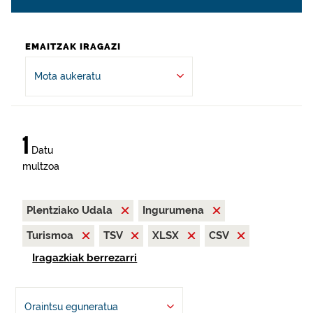
EMAITZAK IRAGAZI
Mota aukeratu
1
Datu
multzoa
Plentziako Udala
Ingurumena
Turismoa
TSV
XLSX
CSV
Iragazkiak berrezarri
Oraintsu eguneratua