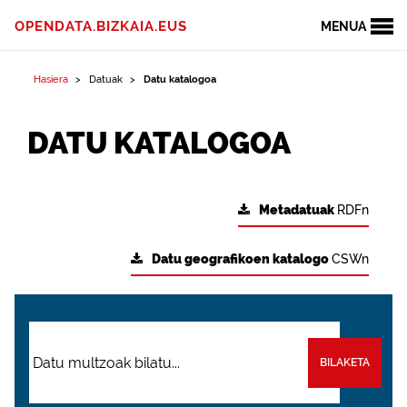
OPENDATA.BIZKAIA.EUS
MENUA
Hasiera
Datuak
Datu katalogoa
DATU KATALOGOA
Metadatuak
RDFn
Datu geografikoen katalogo
CSWn
BILAKETA