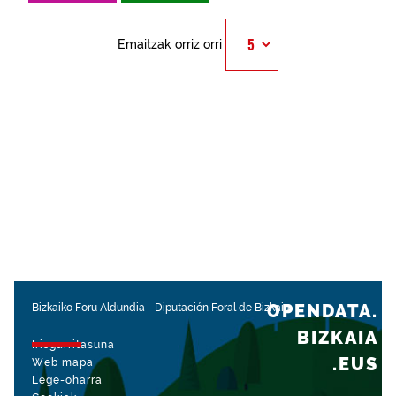
Emaitzak orriz orri
OPENDATA.
Bizkaiko Foru Aldundia
-
Diputación Foral de Bizkaia
BIZKAIA
Irisgarritasuna
.EUS
Web mapa
Lege-oharra