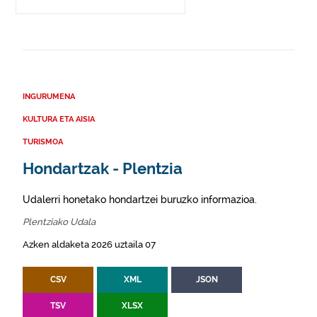
INGURUMENA
KULTURA ETA AISIA
TURISMOA
Hondartzak - Plentzia
Udalerri honetako hondartzei buruzko informazioa.
Plentziako Udala
Azken aldaketa 2026 uztaila 07
CSV
XML
JSON
TSV
XLSX