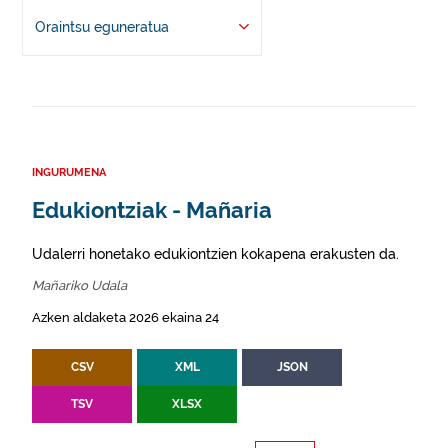
Oraintsu eguneratua
INGURUMENA
Edukiontziak - Mañaria
Udalerri honetako edukiontzien kokapena erakusten da.
Mañariko Udala
Azken aldaketa 2026 ekaina 24
CSV
XML
JSON
TSV
XLSX