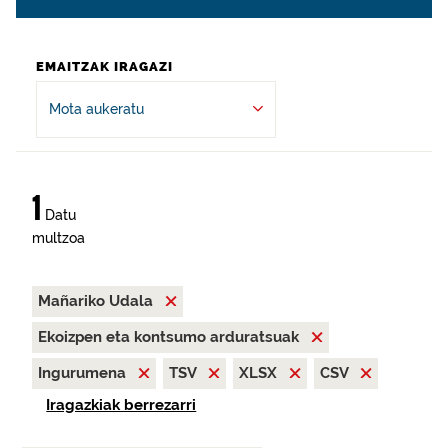
EMAITZAK IRAGAZI
Mota aukeratu
1
Datu
multzoa
Mañariko Udala
Ekoizpen eta kontsumo arduratsuak
Ingurumena
TSV
XLSX
CSV
Iragazkiak berrezarri