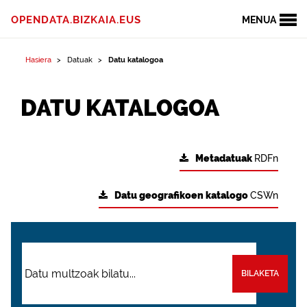
OPENDATA.BIZKAIA.EUS
MENUA
Hasiera
Datuak
Datu katalogoa
DATU KATALOGOA
Metadatuak
RDFn
Datu geografikoen katalogo
CSWn
BILAKETA