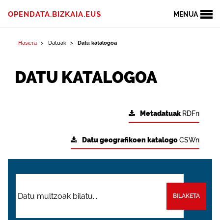
OPENDATA.BIZKAIA.EUS
MENUA
Hasiera
Datuak
Datu katalogoa
DATU KATALOGOA
Metadatuak
RDFn
Datu geografikoen katalogo
CSWn
BILAKETA