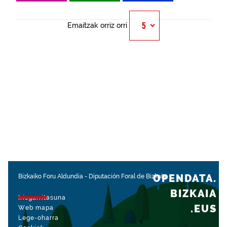
Emaitzak orriz orri
OPENDATA.
Bizkaiko Foru Aldundia
-
Diputación Foral de Bizkaia
BIZKAIA
Irisgarritasuna
.EUS
Web mapa
Lege-oharra