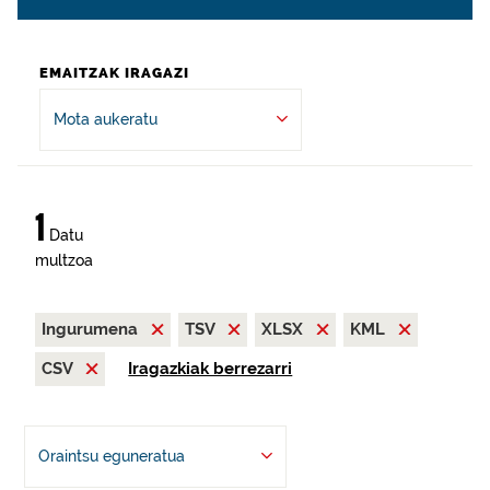
EMAITZAK IRAGAZI
Mota aukeratu
1
Datu
multzoa
Ingurumena
TSV
XLSX
KML
CSV
Iragazkiak berrezarri
Oraintsu eguneratua