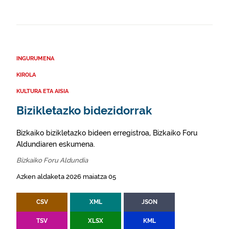
INGURUMENA
KIROLA
KULTURA ETA AISIA
Bizikletazko bidezidorrak
Bizkaiko bizikletazko bideen erregistroa, Bizkaiko Foru
Aldundiaren eskumena.
Bizkaiko Foru Aldundia
Azken aldaketa 2026 maiatza 05
CSV
XML
JSON
TSV
XLSX
KML